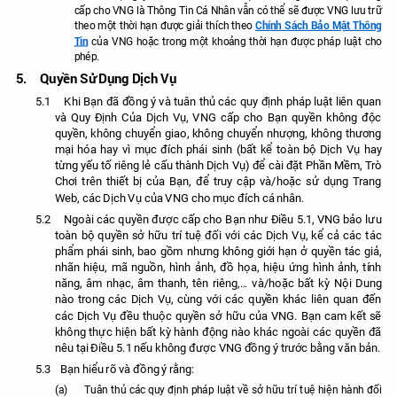
cấp cho VNG là Thông Tin Cá Nhân vẫn có thể sẽ được VNG lưu trữ
Chính Sách Bảo Mật Thông
theo một thời hạn được giải thích theo
Tin
của VNG hoặc trong một khoảng thời hạn được pháp luật cho
phép.
5.
Quyền Sử Dụng Dịch Vụ
5.1
Khi Bạn đã đồng ý và tuân thủ các quy định pháp luật liên quan
và Quy Định Của Dịch Vụ, VNG cấp cho Bạn quyền không độc
quyền, không chuyển giao, không chuyển nhượng, không thương
mại hóa hay vì mục đích phái sinh (bất kể toàn bộ Dịch Vụ hay
từng yếu tố riêng lẻ cấu thành Dịch Vụ) để cài đặt Phần Mềm, Trò
Chơi trên thiết bị của Bạn, để truy cập và/hoặc sử dụng Trang
Web, các Dịch Vụ của VNG cho mục đích cá nhân.
5.2
Ngoài các quyền được cấp cho Bạn như Điều 5.1, VNG bảo lưu
toàn bộ quyền sở hữu trí tuệ đối với các Dịch Vụ, kể cả các tác
phẩm phái sinh, bao gồm nhưng không giới hạn ở quyền tác giả,
nhãn hiệu, mã nguồn, hình ảnh, đồ họa, hiệu ứng hình ảnh, tính
năng, âm nhạc, âm thanh, tên riêng
và/hoặc bất kỳ Nội Dung
,...
nào trong các Dịch Vụ, cùng với các quyền khác liên quan đến
các Dịch Vụ đều thuộc quyền sở hữu của VNG. Bạn cam kết sẽ
không thực hiện bất kỳ hành động nào khác ngoài các quyền đã
nêu tại Điều 5.1 nếu không được VNG đồng ý trước bằng văn bản.
5.3
Bạn hiểu rõ và đồng ý rằng:
(a)
T
uân thủ các quy định pháp luật về sở hữu trí tuệ hiện hành đối