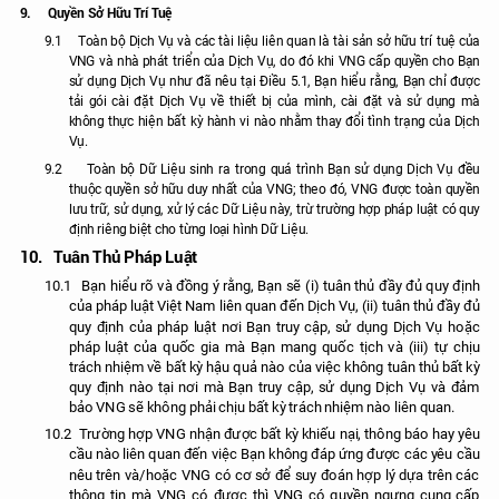
9.
Quyền Sở Hữu Trí Tuệ
9.1
Toàn bộ Dịch Vụ và các tài liệu liên quan là tài sản sở hữu trí tuệ của
VNG và nhà phát triển của Dịch Vụ, do đó khi VNG cấp quyền cho Bạn
sử dụng Dịch Vụ như đã nêu tại Điều 5.1, Bạn hiểu rằng, Bạn chỉ được
tải gói cài đặt Dịch Vụ về thiết bị của mình, cài đặt và sử dụng mà
không thực hiện bất kỳ hành vi nào nhằm thay đổi tình trạng của Dịch
Vụ.
9.2
Toàn bộ Dữ Liệu sinh ra trong quá trình Bạn sử dụng Dịch Vụ đều
thuộc quyền sở hữu duy nhất của VNG; theo đó, VNG được toàn quyền
lưu trữ, sử dụng, xử lý các Dữ Liệu này, trừ trường hợp pháp luật có quy
định riêng biệt cho từng loại hình Dữ Liệu.
10.
Tuân Thủ Pháp Luật
10.1
Bạn hiểu rõ và đồng ý rằng, Bạn sẽ (i) tuân thủ đầy đủ quy định
của pháp luật Việt Nam liên quan đến Dịch Vụ, (ii) tuân thủ đầy đủ
quy định của pháp luật nơi Bạn truy cập, sử dụng Dịch Vụ hoặc
pháp luật của quốc gia mà Bạn mang quốc tịch và (iii) tự chịu
trách nhiệm về bất kỳ hậu quả nào của việc không tuân thủ bất kỳ
quy định nào tại nơi mà Bạn truy cập, sử dụng Dịch Vụ và đảm
bảo VNG sẽ không phải chịu bất kỳ trách nhiệm nào liên quan.
10.2
Trường hợp VNG nhận được bất kỳ khiếu nại, thông báo hay yêu
cầu nào liên quan đến việc Bạn không đáp ứng được các yêu cầu
nêu trên và/hoặc VNG có cơ sở để suy đoán hợp lý dựa trên các
thông tin mà VNG có được thì VNG có quyền ngưng cung cấp