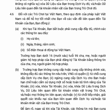
không có nghĩa vụ) xóa Dữ Liệu của Bạn trong Dịch Vụ đó, và/hoặc Dữ
Liệu liên quan đến tài khoản nhân vật của Bạn trong Trò Chơi đó.
4.6
Đối với các Trò Chơi tại Việt Nam, theo quy định của pháp luật Việt
Nam và để hỗ trợ tốt nhất cho Bạn về các vấn đề liên quan đến Tài
Khoản của Bạn, Bạn đồng ý:
(a)
Khi tạo Tài Khoản, Bạn bắt buộc phải cung cấp đầy đủ, chính xác
các thông tin sau đây:
(i)
Họ và tên;
(ii)
Ngày, tháng, năm sinh;
(iii)
Số điện thoại di động tại Việt Nam.
Trường hợp Bạn dưới 16 (mười sáu) tuổi thì cha, mẹ, hoặc người
giám hộ hợp pháp của Bạn phải đăng ký Tài Khoản bằng thông tin
của cha, mẹ, người giám hộ hợp pháp.
(b)
Trường hợp Bạn không cung cấp hoặc cung cấp không chính xác,
không đầy đủ các thông tin nêu trên, VNG có quyền (i) từ chối cung
cấp Dịch Vụ cho Bạn; (ii) ngừng cung cấp Dịch Vụ cho Bạn hoặc
hạn chế hoặc cấm sử dụng một số hoặc toàn bộ tính năng của Tài
Khoản; (iii) xóa, khóa Tài Khoản; (iv) xóa, khóa Dữ Liệu trong Dịch
Vụ, Dữ Liệu liên quan đến tài khoản nhân vật trong Trò Chơi,
và/hoặc mọi thông tin liên quan; và/hoặc (v) từ chối tiếp nhận, giải
quyết các khiếu nại của Bạn liên quan đến Dịch Vụ và/hoặc tài
khoản nhân vật của Bạn trong Trò Chơi.
Để làm rõ, ngay cả khi xóa Tài Khoản, các thông tin mà Bạn cung