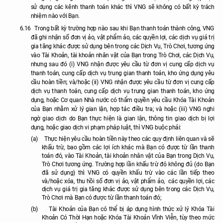
sử dụng các kênh thanh toán khác thì VNG sẽ không có bất kỳ trách
nhiệm nào với Bạn.
6.16
Trong bất kỳ trường hợp nào sau khi Bạn thanh toán thành công, VNG
đã ghi nhận số
đơn vị ảo, vật phẩm ảo,
các quyền lợi, các dịch vụ giá trị
gia tăng khác được sử dụng bên trong các Dịch Vụ, Trò Chơi, tương ứng
vào Tài Khoản, tài khoản nhân vật của Bạn trong Trò Chơi, các Dịch Vụ,
nhưng sau đó (i) VNG nhận được yêu cầu từ đơn vị cung cấp dịch vụ
thanh toán, cung cấp dịch vụ trung gian thanh toán, kho ứng dụng yêu
cầu hoàn tiền; và/hoặc (ii) VNG nhận được yêu cầu từ đơn vị cung cấp
dịch vụ thanh toán, cung cấp dịch vụ trung gian thanh toán, kho ứng
dụng, hoặc Cơ quan Nhà nước có thẩm quyền yêu cầu Khóa Tài Khoản
của Bạn nhằm xử lý gian lận, hợp tác điều tra; và hoặc (iii) VNG nghi
ngờ giao dịch do Bạn thực hiện là gian lận, thông tin giao dịch bị lợi
dụng, hoặc giao dịch vi phạm pháp luật, thì VNG buộc phải:
(a)
Thực hiện yêu cầu hoàn tiền này theo các quy định liên quan và sẽ
khấu trừ, bao gồm các lợi ích khác mà Bạn có được từ lần thanh
toán đó, vào Tài Khoản, tài khoản nhân vật của Bạn trong Dịch Vụ,
Trò Chơi tương ứng. Trường hợp lần khấu trừ đó không đủ (do Bạn
đã sử dụng) thì VNG có quyền khấu trừ vào các lần tiếp theo
và/hoặc xóa, thu hồi số
đơn vị ảo, vật phẩm ảo,
các quyền lợi, các
dịch vụ giá trị gia tăng khác được sử dụng bên trong các Dịch Vụ,
Trò Chơi mà Bạn có được từ lần thanh toán đó;
(b)
Tài Khoản của Bạn có thể bị áp dụng hình thức xử lý Khóa Tài
Khoản Có Thời Hạn hoặc Khóa Tài Khoản Vĩnh Viễn, tùy theo mức