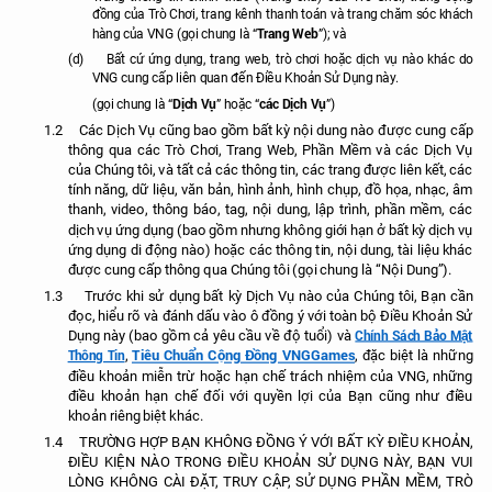
đồng của Trò Chơi, trang kênh thanh toán và trang chăm sóc khách
Trang Web
hàng của VNG (gọi chung là “
”); và
(d)
Bất cứ ứng dụng, trang web, trò chơi hoặc dịch vụ nào khác do
VNG cung cấp liên quan đến Điều Khoản Sử Dụng này.
Dịch Vụ
các Dịch Vụ
(gọi chung là “
” hoặc “
”)
1.2
Các Dịch Vụ cũng bao gồm bất kỳ nội dung nào được cung cấp
thông qua các Trò Chơi, Trang Web, Phần Mềm và các Dịch Vụ
của Chúng tôi, và tất cả các thông tin, các trang được liên kết, các
tính năng, dữ liệu, văn bản, hình ảnh, hình chụp, đồ họa, nhạc, âm
thanh, video, thông báo, tag, nội dung, lập trình, phần mềm, các
dịch vụ ứng dụng (bao gồm nhưng không giới hạn ở bất kỳ dịch vụ
ứng dụng di động nào) hoặc các thông tin, nội dung, tài liệu khác
được cung cấp thông qua Chúng tôi (gọi chung là “Nội Dung”).
1.3
Trước khi sử dụng bất kỳ Dịch Vụ nào của Chúng tôi, Bạn cần
đọc, hiểu rõ và đánh dấu vào ô đồng ý với toàn bộ Điều Khoản Sử
Chính Sách Bảo Mật
Dụng này (bao gồm cả yêu cầu về độ tuổi) và
Tiêu Chuẩn Cộng Đồng VNGGames
Thông Tin
,
, đặc biệt là những
điều khoản miễn trừ hoặc hạn chế trách nhiệm của VNG, những
điều khoản hạn chế đối với quyền lợi của Bạn cũng như điều
khoản riêng biệt khác.
1.4
TRƯỜNG HỢP BẠN KHÔNG ĐỒNG Ý VỚI BẤT KỲ ĐIỀU KHOẢN,
ĐIỀU KIỆN NÀO TRONG ĐIỀU KHOẢN SỬ DỤNG NÀY, BẠN VUI
LÒNG KHÔNG CÀI ĐẶT, TRUY CẬP, SỬ DỤNG PHẦN MỀM, TRÒ