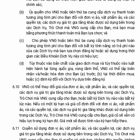
chính xác;
(b)
Ủy quyền cho VNG hoặc bên thứ ba cung cấp dịch vụ thanh toán
tương ứng tính phí cho Bạn đối với đơn vị ảo, vật phẩm ảo, và các
quyền lợi, các dịch vụ giá trị gia tăng khác được sử dụng bên trong
các Dịch Vụ, Trò Chơi mà VNG cung cấp cho Bạn, mà bạn mua
bằng phương thức thanh toán mà Bạn lựa chọn; và
(c)
Cho phép VNG hoặc bên thứ ba cung cấp dịch vụ thanh toán
tương ứng tính phí cho Bạn đối với bất kỳ tính năng có trả phí nào
của các Dịch Vụ mà bạn lựa chọn đăng ký hoặc sử dụng trong thời
gian các Điều Khoản Dịch Vụ này có hiệu lực;
(d)
Tùy thuộc vào bản chất của giao dịch mua và tùy thuộc vào luật
hiện hành tại từng quốc gia, vùng lãnh thổ, VNG có thể lập biên
nhận và/hoặc hóa đơn cho Bạn (a) trước; (b) tại thời điểm mua;
hoặc (c) định kỳ đối với Dịch Vụ dựa trên đăng ký.
6.10
VNG có thể thay đổi giá của đơn vị ảo, vật phẩm ảo, và các quyền lợi,
các dịch vụ giá trị gia tăng khác được sử dụng bên trong các Dịch Vụ,
Trò Chơi mà VNG cung cấp cho Bạn, hoặc bất kỳ Dịch Vụ nào vào bất kỳ
lúc nào. Nếu có một kỳ hạn và giá cố định đối với đơn vị ảo, vật phẩm
ảo, và các quyền lợi, các dịch vụ giá trị gia tăng khác được sử dụng bên
trong các Dịch Vụ, Trò Chơi mà VNG cung cấp cho Bạn, giá cũ sẽ vẫn có
hiệu lực trong kỳ hạn đó. Giá mới sẽ được tính vào kỳ hạn tiếp theo.
6.11
Quyền sử dụng đơn vị ảo, vật phẩm ảo, và các quyền lợi, các dịch vụ
giá trị gia tăng khác được sử dụng bên trong các Dịch Vụ, Trò Chơi mà
VNG cung cấp cho Bạn là quyền có giới hạn, không độc quyền, không