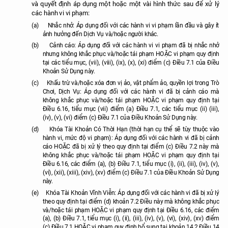
và quyết định áp dụng một hoặc một vài hình thức sau để xử lý
các hành vi vi phạm:
(a)
Nhắc nhở: Áp dụng đối với các hành vi vi phạm lần đầu và gây ít
ảnh hưởng đến Dịch Vụ và/hoặc người khác.
(b)
Cảnh cáo: Áp dụng đối với các hành vi vi phạm đã bị nhắc nhở
nhưng không khắc phục và/hoặc tái phạm HOẶC vi phạm quy định
tại các tiểu mục, (vii), (viii), (ix), (x), (xi) điểm (c) Điều 7.1 của Điều
Khoản Sử Dụng này.
(c)
Khấu trừ và/hoặc xóa đơn vị ảo, vật phẩm ảo, quyền lợi trong Trò
Chơi, Dịch Vụ: Áp dụng đối với các hành vi đã bị cảnh cáo mà
không khắc phục và/hoặc tái phạm HOẶC vi phạm quy định tại
Điều 6.16, tiểu mục (vii) điểm (a) Điều 7.1, các tiểu mục (ii) (iii),
(iv), (v), (vi) điểm (c) Điều 7.1 của Điều Khoản Sử Dụng này.
(d)
Khóa Tài Khoản Có Thời Hạn (thời hạn cụ thể sẽ tùy thuộc vào
hành vi, mức độ vi phạm): Áp dụng đối với các hành vi đã bị cảnh
cáo HOẶC đã bị xử lý theo quy định tại điểm (c) Điều 7.2 này mà
không khắc phục và/hoặc tái phạm HOẶC vi phạm quy định tại
Điều 6.16, các điểm (a), (b) Điều 7.1, tiểu mục (i), (ii), (iii), (iv), (v),
(vi), (xii), (xiii), (xiv), (xv) điểm (c) Điều 7.1 của Điều Khoản Sử Dụng
này.
(e)
Khóa Tài Khoản Vĩnh Viễn: Áp dụng đối với các hành vi đã bị xử lý
theo quy định tại điểm (d) khoản 7.2 Điều này mà không khắc phục
và/hoặc tái phạm HOẶC vi phạm quy định tại Điều 6.16, các điểm
(a), (b) Điều 7.1, tiểu mục (i), (ii), (iii), (iv), (v), (vi), (xiv), (xv) điểm
(c) Điều 7.1 HOẶC vi phạm quy định bổ sung tại khoản 14.2 Điều 14