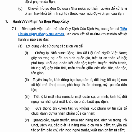
độ vi phạm của Bạn;
(c)
Chuyển hồ sơ đến Cơ quan Nhà nước có thẩm quyền để xử lý vi
phạm hay khởi tố hình sự, tùy thuộc vào mức độ vi phạm của Bạn.
7.
Hành Vi Vi Phạm Và Biện Pháp Xử Lý
Tiêu
7.1
Bên cạnh việc tuân thủ các Quy Định Của Dịch Vụ, bao gồm cả
Chuẩn Cộng Đồng VNGGames
KHÔNG
, Bạn cam kết sẽ
thực hiện bất kỳ
hành vi nào sau đây:
(a)
Lợi dụng việc sử dụng các Dịch Vụ để:
(i)
Chống lại Nhà nước Cộng Hòa Xã Hội Chủ Nghĩa Việt Nam;
gây phương hại đến an ninh quốc gia, trật tự an toàn xã hội;
phá hoại khối đại đoàn kết dân tộc; tuyên truyền chiến tranh,
khủng bố; gây hận thù, mâu thuẫn giữa các dân tộc, sắc tộc,
tôn giáo;
(ii)
Tuyên truyền, kích động bạo lực, dâm ô, đồi trụy, tội ác, tệ nạn
xã hội, mê tín dị đoan, phá hoại thuần phong, mỹ tục của dân
tộc;
(iii)
Tiết lộ bí mật nhà nước, bí mật quân sự, an ninh, kinh tế, đối
ngoại và những bí mật khác do pháp Luật quy định;
(iv)
Đưa thông tin xuyên tạc, vu khống, xúc phạm uy tín của tổ
chức, danh dự và nhân phẩm của cá nhân;
(v)
Quảng cáo, tuyên truyền, mua bán hàng hóa, dịch vụ trong Trò
Chơi, Dịch Vụ, đặc biệt là hàng hóa, dịch vụ bị cấm; truyền bá
tác phẩm báo chí, văn học, nghệ thuật, xuất bản phẩm bị cấm;