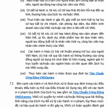
(xi)
Mạo nhận hay cố ý làm cho người khác lầm tưởng Bạn là nhân
viên, người lao động hay cộng tác viên của VNG.
(xii)
Có bất kỳ hành vi, lời nói, cử chỉ hay thái độ làm tổn hại đến uy
tính, thương hiệu của Dịch Vụ và/hoặc VNG.
(xiii)
Thực hiện các hành vi gây rối, gây mất an ninh trật tự tại trụ
sở hay bất kỳ chi nhánh, văn phòng đại diện, địa điểm kinh
doanh nào của VNG và/hoặc các đơn vị liên kết với VNG.
(xiv)
Có bất kỳ lời nói, cử chỉ hay hành động nào xâm phạm đến
thân thể, uy tín, danh dự, nhân phẩm hay đe dọa nhân viên,
người lao động (bất kể là nhân viên thời vụ, cộng tác viên hay
nhân viên chính thức) của VNG.
(xv)
Các hành vi khác (i) trái với thuần phong mỹ tục của người
Việt Nam; (ii) trái với quy tắc hành xử thông thường của cộng
đồng người sử dụng trò chơi điện tử trên mạng, ngành giải trí
trực tuyến và/hoặc các ngành khác có liên quan đến Dịch Vụ
mà VNG cung cấp.
Tiêu Chuẩn
(xvi)
Thực hiện các hành vi khác
được
quy định tại
Cộng Đồng VNGGames
.
7.2
Bên cạnh các hành vi và hình thức xử lý được quy định trong các điều
khoản, điều kiện cụ thể của Điều Khoản Sử Dụng này, đối với các hành
Tiêu Chuẩn Cộng Đồng
vi vi phạm Quy Định Của Dịch Vụ, bao gồm cả
VNGGames
, VNG có quyền tự mình và/hoặc thông qua hệ thống,
tính năng của Dịch Vụ để xử lý các hành vi vi phạm; tùy theo mức
độ và hậu quả do hành vi đó gây ra, VNG có toàn quyền đánh giá