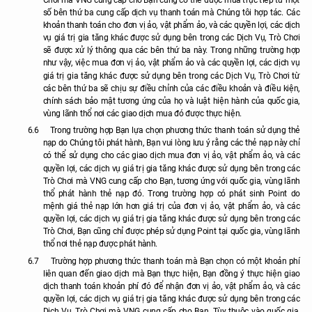
Chơi mà VNG cung cấp cho Bạn cũng có thể được mua trực tiếp từ một
số bên thứ ba cung cấp dịch vụ thanh toán mà Chúng tôi hợp tác. Các
khoản thanh toán cho đơn vị ảo, vật phẩm ảo, và các quyền lợi, các dịch
vụ giá trị gia tăng khác được sử dụng bên trong các Dịch Vụ, Trò Chơi
sẽ được xử lý thông qua các bên thứ ba này. Trong những trường hợp
như vậy, việc mua đơn vị ảo, vật phẩm ảo và các quyền lợi, các dịch vụ
giá trị gia tăng khác được sử dụng bên trong các Dịch Vụ, Trò Chơi từ
các bên thứ ba sẽ chịu sự điều chỉnh của các điều khoản và điều kiện,
chính sách bảo mật tương ứng của họ và luật hiện hành của quốc gia,
vùng lãnh thổ nơi các giao dịch mua đó được thực hiện.
6.6
Trong trường hợp Bạn lựa chọn phương thức thanh toán sử dụng thẻ
nạp do Chúng tôi phát hành, Bạn vui lòng lưu ý rằng các thẻ nạp này chỉ
có thể sử dụng cho các giao dịch mua đơn vị ảo, vật phẩm ảo, và các
quyền lợi, các dịch vụ giá trị gia tăng khác được sử dụng bên trong các
Trò Chơi mà VNG cung cấp cho Bạn, tương ứng với quốc gia, vùng lãnh
thổ phát hành thẻ nạp đó. Trong trường hợp có phát sinh Point do
mệnh giá thẻ nạp lớn hơn giá trị của đơn vị ảo, vật phẩm ảo, và các
quyền lợi, các dịch vụ giá trị gia tăng khác được sử dụng bên trong các
Trò Chơi, Bạn cũng chỉ được phép sử dụng Point tại quốc gia, vùng lãnh
thổ nơi thẻ nạp được phát hành.
6.7
Trường hợp phương thức thanh toán mà Bạn chọn có một khoản phí
liên quan đến giao dịch mà Bạn thực hiện, Bạn đồng ý thực hiện giao
dịch thanh toán khoản phí đó để nhận đơn vị ảo, vật phẩm ảo, và các
quyền lợi, các dịch vụ giá trị gia tăng khác được sử dụng bên trong các
Dịch Vụ, Trò Chơi mà VNG cung cấp cho Bạn. Tùy thuộc vào quốc gia,