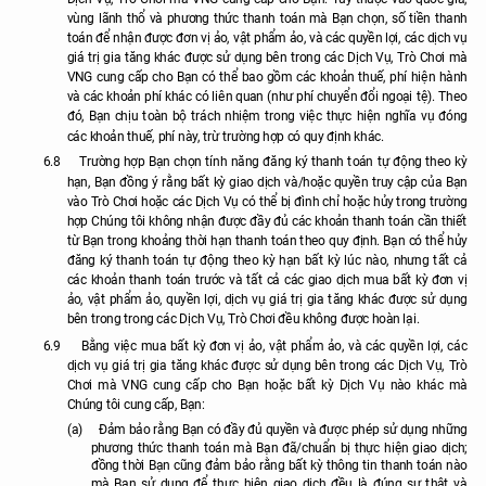
vùng lãnh thổ và phương thức thanh toán mà Bạn chọn, số tiền thanh
toán để nhận được đơn vị ảo, vật phẩm ảo, và các quyền lợi, các dịch vụ
giá trị gia tăng khác được sử dụng bên trong các Dịch Vụ, Trò Chơi mà
VNG cung cấp cho Bạn có thể bao gồm các khoản thuế, phí hiện hành
và các khoản phí khác có liên quan (như phí chuyển đổi ngoại tệ). Theo
đó, Bạn chịu toàn bộ trách nhiệm trong việc thực hiện nghĩa vụ đóng
các khoản thuế, phí này, trừ trường hợp có quy định khác.
6.8
Trường hợp Bạn chọn tính năng đăng ký thanh toán tự động theo kỳ
hạn, Bạn đồng ý rằng bất kỳ giao dịch và/hoặc quyền truy cập của Bạn
vào Trò Chơi hoặc các Dịch Vụ có thể bị đình chỉ hoặc hủy trong trường
hợp Chúng tôi không nhận được đầy đủ các khoản thanh toán cần thiết
từ Bạn trong khoảng thời hạn thanh toán theo quy định. Bạn có thể hủy
đăng ký thanh toán tự động theo kỳ hạn bất kỳ lúc nào, nhưng tất cả
các khoản thanh toán trước và tất cả các giao dịch mua bất kỳ đơn vị
ảo, vật phẩm ảo, quyền lợi, dịch vụ giá trị gia tăng khác được sử dụng
bên trong trong các Dịch Vụ, Trò Chơi đều không được hoàn lại.
6.9
Bằng việc mua bất kỳ đơn vị ảo, vật phẩm ảo, và các quyền lợi, các
dịch vụ giá trị gia tăng khác được sử dụng bên trong các Dịch Vụ, Trò
Chơi mà VNG cung cấp cho Bạn hoặc bất kỳ Dịch Vụ nào khác mà
Chúng tôi cung cấp, Bạn:
(a)
Đảm bảo rằng Bạn có đầy đủ quyền và được phép sử dụng những
phương thức thanh toán mà Bạn đã/chuẩn bị thực hiện giao dịch;
đồng thời Bạn cũng đảm bảo rằng bất kỳ thông tin thanh toán nào
mà Bạn sử dụng để thực hiện giao dịch đều là đúng sự thật và