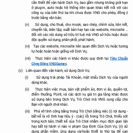
cần thiết để vận hành Dịch Vụ, bao gồm nhưng không giới hạn
ở plug-in, auto hoặc hệ thống liên quan khác kết nối với các
công cụ của bên thứ ba khi chưa được VNG cho phép, đồng ý
trước bằng văn bản;
(v)
Sử dụng, cho thuê, cho mượn, sao chép, chỉnh sửa, liên kết,
chuyển tải, biên tập, xuất bản hay tạo các website, microsite …
đối với các nội dung sở hữu trí tuệ mà VNG sở hữu hoặc được
độc quyền sử dụng, phân phối, phát hành;
(vi)
Tạo các website, microsite liên quan đến Dịch Vụ hoặc tương
tự hoặc hoàn toàn giống với Dịch Vụ;
Tiêu Chuẩn
(vii)
Thực hiện các hành vi khác
được
quy định tại
Cộng Đồng VNGGames
.
(c)
Liên quan đến vận hành, sử dụng Dịch Vụ:
(i)
Sử dụng trái phép Tài Khoản, mật khẩu Dịch Vụ của người
dùng khác.
(ii)
Thực hiện việc mua, bán vật phẩm ảo, đơn vị ảo, quyền lợi,
điểm thưởng, Point,
và các dịch vụ giá trị gia tăng khác được
sử dụng bên trong Dịch Vụ, Trò Chơi mà VNG cung cấp cho
Bạn
với người chơi khác.
(iii)
Phá vỡ tính công bằng trong Trò Chơi bằng việc (i) lợi dụng -
bất kể là vô tình hay hữu ý - (các) lỗi trong Trò Chơi, thiếu sót
trong kịch bản, thiết kế của Trò Chơi nhằm mục đích gian lận
hay bất kỳ hành vi nào vi phạm Quy Định Của Dịch Vụ; (ii) sử
dụng phần mềm, ứng dụng và/hoặc thiết bị thứ ba để can