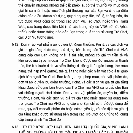
thể chuyển nhượng, không thể cấp phép lại, có thể thu hồi với mục đích
giải trí cá nhân hoặc mục đích phi thương mại của Bạn và chịu sự điều
chỉnh của điều khoản sử dụng, quy định, quy tắc, thể lệ, thông báo, tin
tức được VNG công bố trong các Dịch Vụ, Trò Chơi, hoặc trên Trang
Web, các trang được liên kết (mà các trang này do VNG sở hữu/phát
triển), hoặc được thông báo đến Bạn trong quá trình sử dụng Trò Chơi,
các Dịch Vụ tương ứng.
6.12
Đơn vị ảo, vật phẩm ảo, quyền lợi, điểm thưởng, Point, và các dịch vụ
giá trị gia tăng khác được sử dụng bên trong các Trò Chơi mà VNG
cung cấp cho Bạn không phải là tài sản, không có giá trị tiền tệ và
không có giá trị bên ngoài Trò Chơi; không được quy đổi ngược lại thành
tiền, thẻ trả trước dịch vụ viễn thông di động, thẻ ngân hàng, thẻ mua
hàng, thẻ nạp (thẻ game), thẻ quà tặng hoặc các hiện vật có giá trị giao
dịch bên ngoài Trò Chơi. Bạn không được phép mua, bán vật phẩm ảo,
đơn vị ảo, quyền lợi, điểm thưởng, Point, và các dịch vụ giá trị gia tăng
khác được sử dụng bên trong các Trò Chơi mà VNG cung cấp cho Bạn
với những người chơi khác. Đơn vị ảo, vật phẩm ảo, quyền lợi, điểm
thưởng, Point, và các dịch vụ giá trị gia tăng khác được sử dụng bên
trong các Trò Chơi mà VNG cung cấp cho Bạn chỉ có thể được dùng để
mua, quy đổi cho vật phẩm ảo hoặc các quyền lợi, và các dịch vụ giá trị
gia tăng khác được sử dụng bên trong các Trò Chơi do Chúng tôi cung
cấp trong chính Trò Chơi đó.
6.13
TRỪ TRƯỜNG HỢP LUẬT HIỆN HÀNH TẠI QUỐC GIA, VÙNG LÃNH
THỔ NƠI CHÚNG TÔI CUNG CẤP DỊCH VỤ HOẶC CÁC ĐIỀU KHOẢN