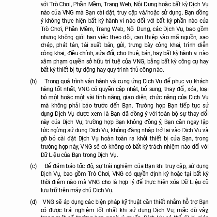
với
Trò Chơi, Phần Mềm, Trang Web, Nội Dung hoặc bất kỳ Dịch Vụ
nào của VNG mà Bạn cài đặt, truy cập và/hoặc sử dụng.
Bạn đồng
ý không thực hiện bất kỳ hành vi nào đối với bất kỳ phần nào của
Trò Chơi, Phần Mềm, Trang Web, Nội Dung, các Dịch Vụ, bao gồm
nhưng không giới hạn việc theo dõi, can thiệp vào mã nguồn, sao
chép, phát tán, tái xuất bản, gửi, trưng bày công khai, trình diễn
công khai, điều chỉnh, sửa đổi, cho thuê, bán, hay bất kỳ hành vi nào
xâm phạm quyền sở hữu trí tuệ của VNG, bằng bất kỳ công cụ hay
bất kỳ thiết bị tự động hay quy trình thủ công nào.
(b)
Trong quá trình vận hành và cung ứng Dịch Vụ để phục vụ khách
hàng tốt nhất, VNG có quyền cập nhật, bổ sung, thay đổi, xóa, loại
bỏ một hoặc một vài tính năng, giao diện, chức năng của Dịch Vụ
mà không phải báo trước đến Bạn. Trường hợp Bạn tiếp tục sử
dụng Dịch Vụ được xem là Bạn đã đồng ý với toàn bộ sự thay đổi
này của Dịch Vụ; trường hợp Bạn không đồng ý, Bạn cần ngay lập
tức ngừng sử dụng Dịch Vụ, không đăng nhập trở lại vào Dịch Vụ và
gỡ bỏ cài đặt Dịch Vụ hoàn toàn ra khỏi thiết bị của Bạn, trong
trường hợp này, VNG sẽ có không có bất kỳ trách nhiệm nào đối với
Dữ Liệu của Bạn trong Dịch Vụ.
(c)
Để đảm bảo tốc độ, sự trải nghiệm của Bạn khi truy cập, sử dụng
Dịch Vụ, bao gồm Trò Chơi, VNG có quyền định kỳ hoặc tại bất kỳ
thời điểm nào mà VNG cho là hợp lý để thực hiện xóa Dữ Liệu cũ
lưu trữ trên máy chủ Dịch Vụ.
(d)
VNG sẽ áp dụng các biện pháp kỹ thuật cần thiết nhằm hỗ trợ Bạn
có được trải nghiệm tốt nhất khi sử dụng Dịch Vụ; mặc dù vậy,