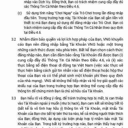
nhập vào Dịch Vụ. Đồng thời, Bạn có trách nhiệm cung cấp đầy đủ
các Thông Tin Cá Nhân theo Điều 4.6.
(c)
Sử dụng tính năng “Chơi Ngay” của Trò Chơi trong lần đăng nhập
đầu tiên. Trong trường hợp này, Tài Khoản của Bạn sẽ gắn liền với
thiết bị mà Bạn đang sử dụng để đăng nhập vào Trò Chơi. Bạn có
trách nhiệm cung cấp đầy đủ các Thông Tin Cá Nhân theo quy định
tại Điều 4.6.
Nhằm đảm bảo quyền và lợi ích hợp pháp của Bạn, VNG khuyến
3.2
cáo Bạn nên đăng nhập bằng Tài Khoản VNG hoặc một trong
những cách thức được nêu phía trên. Bất kể Bạn chọn cách thức
đăng nhập nào, Bạn cần đảm bảo rằng Tài Khoản đã được Bạn (i)
cung cấp đầy đủ Thông Tin Cá Nhân theo Điều 4.6, và (ii) xác
thực bằng số điện thoại di động tại Việt Nam (việc xác thực sẽ
thực hiện bằng cách gửi tin nhắn vào số điện thoại hoặc hộp thư
thoại của Bạn và có thể phát sinh một khoản phí theo quy định
của nhà mạng).
VNG sẽ không thể tiếp nhận và hỗ trợ giải quyết các
khiếu nại của Bạn trong trường hợp Bạn không thể cung cấp đầy đủ
thông tin để chứng minh Bạn là chủ sở hữu của Tài Khoản.
3.3
Bạn hiểu rõ và đồng ý rằng, để tránh trường hợp bị mất, bị can thiệp
vào Tài Khoản ngoài ý muốn (như bị hack), Bạn cam kết sẽ không tiết lộ
(bất kể là vô tình hay hữu ý) thông tin về Tài Khoản, mật khẩu Tài
Khoản của Bạn cho bất kỳ bên thứ ba nào, kể cả những người thân thích
của Bạn; đồng thời, áp dụng các biện pháp hợp lý nhằm bảo mật Tài
Khoản của Bạn. Trong bất kỳ trường hợp nào, Bạn nhận thấy hay nghi