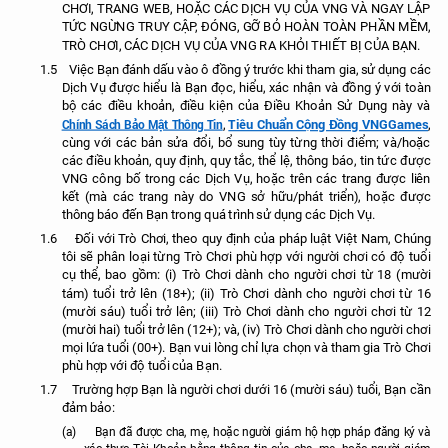
CHƠI, TRANG WEB, HOẶC CÁC DỊCH VỤ CỦA VNG VÀ NGAY LẬP
TỨC NGỪNG TRUY CẬP, ĐÓNG, GỠ BỎ HOÀN TOÀN PHẦN MỀM,
TRÒ CHƠI, CÁC DỊCH VỤ CỦA VNG RA KHỎI THIẾT BỊ CỦA BẠN.
1.5
Việc Bạn đánh dấu vào ô đồng ý trước khi tham gia, sử dụng các
Dịch Vụ được hiểu là Bạn đọc, hiểu, xác nhận và đồng ý với toàn
bộ các điều khoản, điều kiện của Điều Khoản Sử Dụng này và
Tiêu Chuẩn Cộng Đồng VNGGames
Chính Sách Bảo Mật Thông Tin
,
,
cùng với các bản sửa đổi, bổ sung tùy từng thời điểm; và/hoặc
các điều khoản, quy định, quy tắc, thể lệ, thông báo, tin tức được
VNG công bố trong các Dịch Vụ, hoặc trên các trang được liên
kết (mà các trang này do VNG sở hữu/phát triển), hoặc được
thông báo đến Bạn trong quá trình sử dụng các Dịch Vụ.
1.6
Đối với Trò Chơi, theo quy định của pháp luật Việt Nam, Chúng
tôi sẽ phân loại từng Trò Chơi phù hợp với người chơi có độ tuổi
cụ thể, bao gồm: (i) Trò Chơi dành cho người chơi từ 18 (mười
tám) tuổi trở lên (18+); (ii) Trò Chơi dành cho người chơi từ 16
(mười sáu) tuổi trở lên; (iii) Trò Chơi dành cho người chơi từ 12
(mười hai) tuổi trở lên (12+); và, (iv) Trò Chơi dành cho người chơi
mọi lứa tuổi (00+). Bạn vui lòng chỉ lựa chọn và tham gia Trò Chơi
phù hợp với độ tuổi của Bạn.
1.7
Trường hợp Bạn là người chơi dưới 16 (mười sáu) tuổi, Bạn cần
đảm bảo:
(a)
Bạn đã được cha, mẹ, hoặc người giám hộ hợp pháp đăng ký và