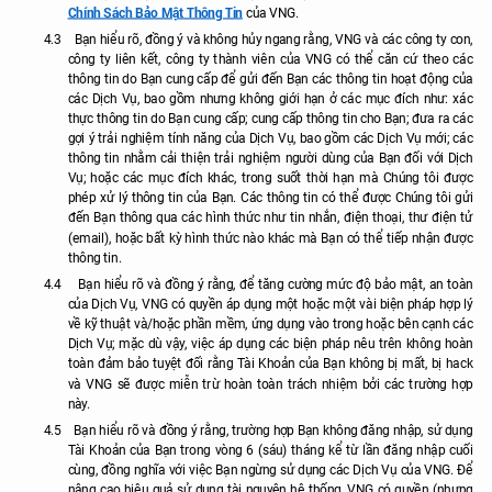
Chính Sách Bảo Mật Thông Tin
của VNG.
4.3
Bạn hiểu rõ, đồng ý và không hủy ngang rằng, VNG và các công ty con,
công ty liên kết, công ty thành viên của VNG có thể căn cứ theo các
thông tin do Bạn cung cấp để gửi đến Bạn các thông tin hoạt động của
các Dịch Vụ, bao gồm nhưng không giới hạn ở các mục đích như: xác
thực thông tin do Bạn cung cấp; cung cấp thông tin cho Bạn; đưa ra các
gợi ý trải nghiệm tính năng của Dịch Vụ, bao gồm các Dịch Vụ mới; các
thông tin nhằm cải thiện trải nghiệm người dùng của Bạn đối với Dịch
Vụ; hoặc các mục đích khác, trong suốt thời hạn mà Chúng tôi được
phép xử lý thông tin của Bạn. Các thông tin có thể được Chúng tôi gửi
đến Bạn thông qua các hình thức như tin nhắn, điện thoại, thư điện tử
(email), hoặc bất kỳ hình thức nào khác mà Bạn có thể tiếp nhận được
thông tin.
4.4
Bạn hiểu rõ và đồng ý rằng, để tăng cường mức độ bảo mật, an toàn
của Dịch Vụ, VNG có quyền áp dụng một hoặc một vài biện pháp hợp lý
về kỹ thuật và/hoặc phần mềm, ứng dụng vào trong hoặc bên cạnh các
Dịch Vụ; mặc dù vậy, việc áp dụng các biện pháp nêu trên không hoàn
toàn đảm bảo tuyệt đối rằng Tài Khoản của Bạn không bị mất, bị hack
và VNG sẽ được miễn trừ hoàn toàn trách nhiệm bởi các trường hợp
này.
4.5
Bạn hiểu rõ và đồng ý rằng, trường hợp Bạn không đăng nhập, sử dụng
Tài Khoản của Bạn trong vòng 6 (sáu) tháng kể từ lần đăng nhập cuối
cùng, đồng nghĩa với việc Bạn ngừng sử dụng các Dịch Vụ của VNG. Để
nâng cao hiệu quả sử dụng tài nguyên hệ thống, VNG có quyền (nhưng