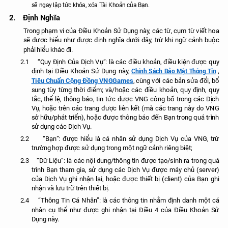
sẽ ngay lập tức khóa, xóa Tài Khoản của Bạn.
2.
Định Nghĩa
Trong phạm vi của Điều Khoản Sử Dụng này, các từ, cụm từ viết hoa
sẽ được hiểu như được định nghĩa dưới đây, trừ khi ngữ cảnh buộc
phải hiểu khác đi.
2.1
“Quy Định Của Dịch Vụ”: là các điều khoản, điều kiện được quy
Chính Sách Bảo Mật Thông Tin
định tại Điều Khoản Sử Dụng này,
,
Tiêu Chuẩn Cộng Đồng VNGGames
, cùng với các bản sửa đổi, bổ
sung tùy từng thời điểm; và/hoặc các điều khoản, quy định, quy
tắc, thể lệ, thông báo, tin tức được VNG công bố trong các Dịch
Vụ, hoặc trên các trang được liên kết (mà các trang này do VNG
sở hữu/phát triển), hoặc được thông báo đến Bạn trong quá trình
sử dụng các Dịch Vụ.
2.2
“Bạn”: được hiểu là cá nhân sử dụng Dịch Vụ của VNG, trừ
trường hợp được sử dụng trong một ngữ cảnh riêng biệt;
2.3
“Dữ Liệu”: là các nội dung/thông tin được tạo/sinh ra trong quá
trình Bạn tham gia, sử dụng các Dịch Vụ được máy chủ (server)
của Dịch Vụ ghi nhận lại, hoặc được thiết bị (client) của Bạn ghi
nhận và lưu trữ trên thiết bị.
2.4
“Thông Tin Cá Nhân”: là các thông tin nhằm định danh một cá
nhân cụ thể như được ghi nhận tại Điều 4 của Điều Khoản Sử
Dụng này.