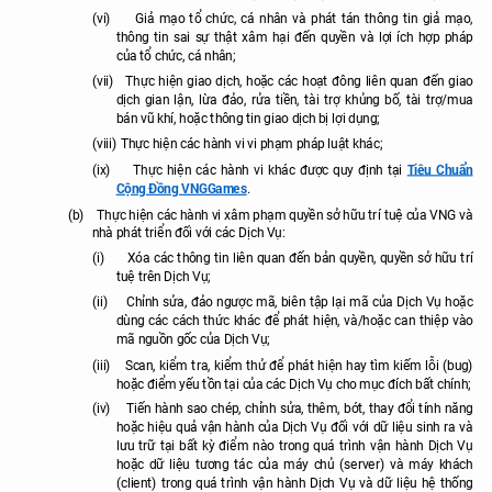
(vi)
Giả mạo tổ chức, cá nhân và phát tán thông tin giả mạo,
thông tin sai sự thật xâm hại đến quyền và lợi ích hợp pháp
của tổ chức, cá nhân;
(vii)
Thực hiện giao dịch, hoặc các hoạt đông liên quan đến giao
dịch gian lận, lừa đảo, rửa tiền, tài trợ khủng bố, tài trợ/mua
bán vũ khí, hoặc thông tin giao dịch bị lợi dụng;
(viii)
Thực hiện các hành vi vi phạm pháp luật khác;
Tiêu Chuẩn
(ix)
Thực hiện các hành vi khác được quy định tại
Cộng Đồng VNGGames
.
(b)
Thực hiện các hành vi xâm phạm quyền sở hữu trí tuệ của VNG và
nhà phát triển đối với các Dịch Vụ:
(i)
Xóa các thông tin liên quan đến bản quyền, quyền sở hữu trí
tuệ trên Dịch Vụ;
(ii)
Chỉnh sửa, đảo ngược mã, biên tập lại mã của Dịch Vụ hoặc
dùng các cách thức khác để phát hiện, và/hoặc can thiệp vào
mã nguồn gốc của Dịch Vụ;
(iii)
Scan, kiểm tra, kiểm thử để phát hiện hay tìm kiếm lỗi (bug)
hoặc điểm yếu tồn tại của các Dịch Vụ cho mục đích bất chính;
(iv)
Tiến hành sao chép, chỉnh sửa, thêm, bớt, thay đổi tính năng
hoặc hiệu quả vận hành của Dịch Vụ đối với dữ liệu sinh ra và
lưu trữ tại bất kỳ điểm nào trong quá trình vận hành Dịch Vụ
hoặc dữ liệu tương tác của máy chủ (server) và máy khách
(client) trong quá trình vận hành Dịch Vụ và dữ liệu hệ thống