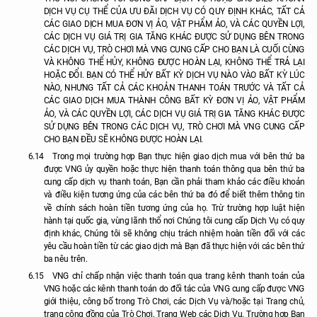
DỊCH VỤ CỤ THỂ CỦA ƯU ĐÃI DỊCH VỤ CÓ QUY ĐỊNH KHÁC, TẤT CẢ
CÁC GIAO DỊCH MUA ĐƠN VỊ ẢO, VẬT PHẨM ẢO, VÀ CÁC QUYỀN LỢI,
CÁC DỊCH VỤ GIÁ TRỊ GIA TĂNG KHÁC ĐƯỢC SỬ DỤNG BÊN TRONG
CÁC DỊCH VỤ, TRÒ CHƠI MÀ VNG CUNG CẤP CHO BẠN LÀ CUỐI CÙNG
VÀ KHÔNG THỂ HỦY, KHÔNG ĐƯỢC HOÀN LẠI, KHÔNG THỂ TRẢ LẠI
HOẶC ĐỔI. BẠN CÓ THỂ HỦY BẤT KỲ DỊCH VỤ NÀO VÀO BẤT KỲ LÚC
NÀO, NHƯNG TẤT CẢ CÁC KHOẢN THANH TOÁN TRƯỚC VÀ TẤT CẢ
CÁC GIAO DỊCH MUA THÀNH CÔNG BẤT KỲ ĐƠN VỊ ẢO, VẬT PHẨM
ẢO, VÀ CÁC QUYỀN LỢI, CÁC DỊCH VỤ GIÁ TRỊ GIA TĂNG KHÁC ĐƯỢC
SỬ DỤNG BÊN TRONG CÁC DỊCH VỤ, TRÒ CHƠI MÀ VNG CUNG CẤP
CHO BẠN ĐỀU SẼ KHÔNG ĐƯỢC HOÀN LẠI.
6.14
Trong mọi trường hợp Bạn thực hiện giao dịch mua với bên thứ ba
được VNG ủy quyền hoặc thực hiện thanh toán thông qua bên thứ ba
cung cấp dịch vụ thanh toán, Bạn cần phải tham khảo các điều khoản
và điều kiện tương ứng của các bên thứ ba đó để biết thêm thông tin
về chính sách hoàn tiền tương ứng của họ. Trừ trường hợp luật hiện
hành tại quốc gia, vùng lãnh thổ nơi Chúng tôi cung cấp Dịch Vụ có quy
định khác, Chúng tôi sẽ không chịu trách nhiệm hoàn tiền đối với các
yêu cầu hoàn tiền từ các giao dịch mà Bạn đã thực hiện với các bên thứ
ba nêu trên.
6.15
VNG chỉ chấp nhận việc thanh toán qua trang kênh thanh toán của
VNG hoặc các kênh thanh toán do đối tác của VNG cung cấp được VNG
giới thiệu, công bố trong Trò Chơi, các Dịch Vụ và/hoặc tại Trang chủ,
trang cộng đồng của Trò Chơi, Trang Web các Dịch Vụ. Trường hợp Bạn