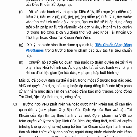
của Điều Khoản Sử Dụng này.
(f)
Đối với các hành vi vi phạm tại
Điều 6.16,
tiểu mục (vii) điểm (a)
Điều 7.1, tiểu mục (ii), (iii), (iv), (v), (vi) điểm (c) Điều 7.1 , tùy thuộc
vào tính chất và mức độ vi phạm, Bạn có thể sẽ bị áp dụng đồng
thời biện pháp Khấu trừ và/hoặc xóa đơn vị ảo, vật phẩm ảo, quyền
lợi trong Trò Chơi, Dịch Vụ đồng thời với việc Khóa Tài Khoản Có
Thời hạn hoặc Khóa Tài Khoản Vĩnh Viễn.
Tiêu Chuẩn Cộng Đồng
(g)
Xử lý theo các hình thức được quy định tại
VNGGames
trong trường hợp vi phạm các quy tắc tại tiêu chuẩn
này.
(h)
Chuyển hồ sơ đến Cơ quan Nhà nước có thẩm quyền để xử lý vi
phạm hay khởi tố hình sự: Áp dụng cho tất cả các hành vi vi phạm
khi có dấu hiệu gian lận, lửa đảo, vi phạm pháp luật hình sự.
Mặc dù đã có quy định cụ thể ở trên, trong một số trường hợp đặc biệt,
VNG có quyền áp dụng bổ sung hoặc áp dụng đồng thời các biện pháp
xử lý nhằm mục đích răn đe và/hoặc đảm bảo môi trường, cộng đồng
Trò Chơi, Dịch Vụ lành mạnh, công bằng.
7.3
Trường hợp VNG phát hiện và/hoặc được nhận khiếu nại, tố cáo liên
quan đến việc vi phạm Quy Định Của Dịch Vụ của Bạn và/hoặc Tài
Khoản của Bạn thì tùy theo hành vi và mức độ vi phạm mà VNG có
toàn quyền xử lý theo Quy Định Của Dịch Vụ; đồng thời, VNG có quyền
(nhưng không có nghĩa vụ) công bố tên Tài Khoản của Bạn, hành vi của
Bạn và hình thức xử lý cho những người dùng khác và/hoặc các kênh