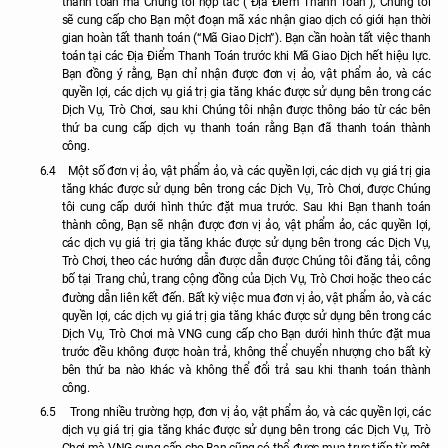
thanh toán mà Chúng tôi hợp tác (“Địa Điểm Thanh Toán”), Chúng tôi
sẽ cung cấp cho Bạn một đoạn mã xác nhận giao dịch có giới hạn thời
gian hoàn tất thanh toán (“Mã Giao Dịch”). Bạn cần hoàn tất việc thanh
toán tại các Địa Điểm Thanh Toán trước khi Mã Giao Dịch hết hiệu lực.
Bạn đồng ý rằng, Bạn chỉ nhận được đơn vị ảo, vật phẩm ảo, và các
quyền lợi, các dịch vụ giá trị gia tăng khác được sử dụng bên trong các
Dịch Vụ, Trò Chơi, sau khi Chúng tôi nhận được thông báo từ các bên
thứ ba cung cấp dịch vụ thanh toán rằng Bạn đã thanh toán thành
công.
6.4
Một số đơn vị ảo, vật phẩm ảo, và các quyền lợi, các dịch vụ giá trị gia
tăng khác được sử dụng bên trong các Dịch Vụ, Trò Chơi, được Chúng
tôi cung cấp dưới hình thức đặt mua trước. Sau khi Bạn thanh toán
thành công, Bạn sẽ nhận được đơn vị ảo, vật phẩm ảo, các quyền lợi,
các dịch vụ giá trị gia tăng khác được sử dụng bên trong các Dịch Vụ,
Trò Chơi, theo các hướng dẫn được dẫn được Chúng tôi đăng tải, công
bố tại Trang chủ, trang cộng đồng của Dịch Vụ, Trò Chơi hoặc theo các
đường dẫn liên kết đến. Bất kỳ việc mua đơn vị ảo, vật phẩm ảo, và các
quyền lợi, các dịch vụ giá trị gia tăng khác được sử dụng bên trong các
Dịch Vụ, Trò Chơi mà VNG cung cấp cho Bạn dưới hình thức đặt mua
trước đều không được hoàn trả, không thể chuyển nhượng cho bất kỳ
bên thứ ba nào khác và không thể đổi trả sau khi thanh toán thành
công.
6.5
Trong nhiều trường hợp, đơn vị ảo, vật phẩm ảo, và các quyền lợi, các
dịch vụ giá trị gia tăng khác được sử dụng bên trong các Dịch Vụ, Trò