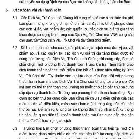
dứt quyền sử dụng Dịch Vụ của Bạn mà không cần thông báo cho Bạn.
6.
Các Khoản Phí Và Thanh Toán
6.1
Các Dịch Vụ, Trò Chơi mà Chúng tôi cung cấp có các hình thức thu phí,
bao gồm nhưng không giới hạn ở: phí tải, cài đặt Trò Chơi; phí giờ chơi;
các đơn vị ảo, vật phẩm ảo; các quyền lợi, các dịch vụ giá trị gia tăng
khác được sử dụng bên trong các Dịch Vụ, Trò Chơi mà VNG cung cấp
cho Bạn, tùy từng Dịch Vụ, Trò Chơi và tùy từng thời điểm.
6.2
Để thanh toán các cho các khoản phí, các giao dịch mua đơn vị ảo, vật
phẩm ảo, và các quyền lợi, các dịch vụ giá trị gia tăng khác được sử
dụng bên trong các Dịch Vụ, Trò Chơi do Chúng tôi cung cấp, Bạn sẽ
phải chọn một phương thức thanh toán trước khi Bạn tiến hành giao
dịch thanh toán hoặc tại thời điểm Bạn bắt đầu thực hiện đăng ký Dịch
Vụ, Trò Chơi đó. Tùy thuộc vào sự lựa chọn của Bạn đối với phương
thức thanh toán mà các Dịch Vụ, Trò Chơi của Chúng tôi cho phép, đôi
khi Bạn có thể thanh toán cho Chúng tôi hoặc cho các bên thứ ba cung
cấp dịch vụ thanh toán. Trường hợp phương thức thanh toán được Bạn
chọn do bên thứ ba cung cấp, Bạn cũng sẽ chịu sự điều chỉnh của các
điều khoản và điều kiện, chính sách bảo mật tương ứng của các bên
thứ ba này. Để làm rõ, Chúng tôi sẽ không thu thập, nhận bất kỳ thông
tin nào liên quan đến tài khoản thanh toán mà Bạn cung cấp cho bên
thứ ba đó để thực hiện giao dịch.
6.3
Trường hợp Bạn chọn phương thức thanh toán trực tiếp tại một địa
điểm trong danh sách chỉ định của các bên thứ ba cung cấp dịch vụ