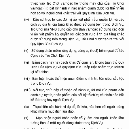
thiệp vào Trò Chơi và/hoặc hệ thống máy chủ của Trò Chơi
và/hoặc (iii) bất kỳ hành vi nào nhằm giành được lợi thế nhiều
hơn so với người chơi khác trái với Quy Định Của Dịch Vụ.
(iv)
Đầu cơ, trục lợi các đơn vị ảo, vật phẩm ảo, quyền lợi,
và các
dịch vụ giá trị gia tăng khác được sử dụng bên trong Dịch Vụ,
Trò Chơi mà VNG cung cấp cho Bạn
và/hoặc sử dụng các đơn
vị ảo, vật phẩm ảo, quyền lợi,
các dịch vụ giá trị gia tăng khác
được sử dụng bên trong Dịch Vụ, Trò Chơi
được tạo ra trái với
Quy Định Của Dịch Vụ.
(v)
Sử dụng phần mềm, ứng dụng, công cụ (tool) bên ngoài để tác
động vào Trò Chơi, Dịch Vụ.
(vi)
Bằng cách này hay cách khác để gian lận, không tuân thủ Quy
Định Của Dịch Vụ và quy định của Pháp luật nhằm trục lợi/thu
lợi bất chính.
(vii)
Bàn luận hoặc thể hiện quan điểm chính trị, tôn giáo, sắc tộc
trong Dịch Vụ.
(viii)
Nói tục, chửi bậy và/hoặc có hành vi, lời nói xúc phạm đến
danh dự, uy tín, nhân phẩm của bất kỳ tổ chức, cá nhân nào bất
kể là trong hay ngoài Dịch Vụ.
(ix)
Thực hiện các hành vi dụ dỗ, lôi kéo, hứa hẹn với người dùng
khác nhằm mục đích lừa đảo.
(x)
Mạo nhận người khác hoặc cố ý làm cho người khác lầm
tưởng Bạn là một người dùng khác trong Dịch Vụ.