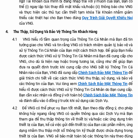
ngờ Tài Khoản của mình bị đăng nhập trái với ý muốn của Bạn, Bạn có
thể (i) ngay lập tức thay đổi mật khẩu và/hoặc (ii) thông báo cho VNG
và thực hiện các thủ tục cần thiết tạm khóa Tài Khoản nhằm giảm
Quy Trình Giải Quyết Khiếu Nại
thiểu các thiệt hại cho Bạn theo đúng
của VNG.
4.
Thu Thập, Sử Dụng Và Bảo Vệ Thông Tin Khách Hàng
4.1
VNG hiểu rõ tầm quan trọng của Thông Tin Cá Nhân mà Bạn đã tin
tưởng giao cho VNG và tin rằng VNG có trách nhiệm quản lý, bảo vệ và
xử lý Thông Tin Cá Nhân của Bạn một cách thích hợp. Để giúp Bạn hiểu
được cách thức VNG xử lý Thông Tin Cá Nhân mà Bạn đã cung cấp cho
VNG, cho dù là hiện nay hoặc trong tương lai, cũng như để giúp Bạn
đưa ra quyết định trước khi cung cấp cho VNG bất kỳ Thông Tin Cá
Chính Sách Bảo Mật Thông Tin
Nhân nào của Bạn, VNG đã cung cấp
để
giải thích chi tiết về các cách thức VNG thu thập, sử dụng, và bảo vệ
Chính Sách Bảo Mật Thông Tin
các thông tin của Bạn. Vui lòng xem
để
hiểu rõ được cách thức VNG xử lý Thông Tin Cá Nhân do Bạn cung cấp.
Chính Sách Bảo Mật Thông Tin
Bạn cần xác nhận và đồng ý với toàn bộ
và đánh dấu vào ô đồng ý trước khi sử dụng các Dịch Vụ.
4.2
Để VNG có thể phục vụ Bạn tốt nhất, Bạn theo đây đồng ý, cho phép
không hủy ngang rằng VNG có quyền thông qua các Dịch Vụ mà Bạn
tham gia để thu thập thông tin về thiết bị và/hoặc các ứng dụng trên
thiết bị của Bạn, kể cả việc gửi đến thiết bị của Bạn các phần mềm, ứng
dụng nhằm thu thập một số thông tin kỹ thuật được chứa đựng trong
thiết bị của Bạn. VNG sẽ bảo mật toàn bộ các thông tin này theo đúng