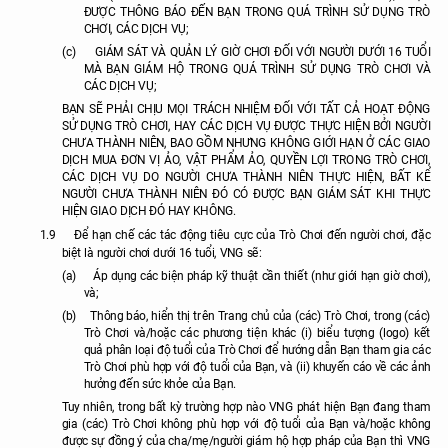
ĐƯỢC THÔNG BÁO ĐẾN BẠN TRONG QUÁ TRÌNH SỬ DỤNG TRÒ
CHƠI, CÁC DỊCH VỤ;
(c)
GIÁM SÁT VÀ QUẢN LÝ GIỜ CHƠI ĐỐI VỚI NGƯỜI DƯỚI 16 TUỔI
MÀ BẠN GIÁM HỘ TRONG QUÁ TRÌNH SỬ DỤNG TRÒ CHƠI VÀ
CÁC DỊCH VỤ;
BẠN SẼ PHẢI CHỊU MỌI TRÁCH NHIỆM ĐỐI VỚI TẤT CẢ HOẠT ĐỘNG
SỬ DỤNG TRÒ CHƠI, HAY CÁC DỊCH VỤ ĐƯỢC THỰC HIỆN BỞI NGƯỜI
CHƯA THÀNH NIÊN, BAO GỒM NHƯNG KHÔNG GIỚI HẠN Ở CÁC GIAO
DỊCH MUA ĐƠN VỊ ẢO, VẬT PHẨM ẢO, QUYỀN LỢI TRONG TRÒ CHƠI,
CÁC DỊCH VỤ DO NGƯỜI CHƯA THÀNH NIÊN THỰC HIỆN, BẤT KỂ
NGƯỜI CHƯA THÀNH NIÊN ĐÓ CÓ ĐƯỢC BẠN GIÁM SÁT KHI THỰC
HIỆN GIAO DỊCH ĐÓ HAY KHÔNG.
1.9
Để hạn chế các tác động tiêu cực của Trò Chơi đến người chơi, đặc
biệt là người chơi dưới 16 tuổi, VNG sẽ:
(a)
Áp dụng các biện pháp kỹ thuật cần thiết (như giới hạn giờ chơi),
và;
(b)
Thông báo, hiển thị trên Trang chủ của (các) Trò Chơi, trong (các)
Trò Chơi và/hoặc các phương tiện khác (i) biểu tượng (logo) kết
quả phân loại độ tuổi của Trò Chơi để hướng dẫn Bạn tham gia các
Trò Chơi phù hợp với độ tuổi của Bạn, và (ii) khuyến cáo về các ảnh
hưởng đến sức khỏe của Bạn.
Tuy nhiên, trong bất kỳ trường hợp nào VNG phát hiện Bạn đang tham
gia (các) Trò Chơi không phù hợp với độ tuổi của Bạn và/hoặc không
được sự đồng ý của cha/mẹ/người giám hộ hợp pháp của Bạn thì VNG