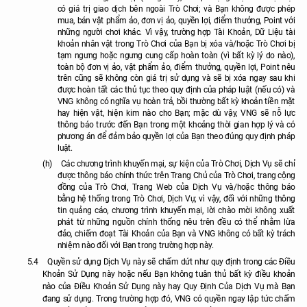
có giá trị giao dịch bên ngoài Trò Chơi; và Bạn không được phép
mua, bán vật phẩm ảo, đơn vị ảo, quyền lợi, điểm thưởng, Point với
những người chơi khác. Vì vậy, trường hợp Tài Khoản, Dữ Liệu tài
khoản nhân vật trong Trò Chơi của Bạn bị xóa và/hoặc Trò Chơi bị
tạm ngưng hoặc ngưng cung cấp hoàn toàn (vì bất kỳ lý do nào),
toàn bộ đơn vị ảo, vật phẩm ảo, điểm thưởng, quyền lợi, Point nêu
trên cũng sẽ không còn giá trị sử dụng và sẽ bị xóa ngay sau khi
được hoàn tất các thủ tục theo quy định của pháp luật (nếu có) và
VNG không có nghĩa vụ hoàn trả, bồi thường bất kỳ khoản tiền mặt
hay hiện vật, hiện kim nào cho Bạn; mặc dù vậy, VNG sẽ nỗ lực
thông báo trước đến Bạn trong một khoảng thời gian hợp lý và có
phương án để đảm bảo quyền lợi của Bạn theo đúng quy định pháp
luật.
(h)
Các chương trình khuyến mại, sự kiện của Trò Chơi, Dịch Vụ sẽ chỉ
được thông báo chính thức trên Trang Chủ của Trò Chơi, trang cộng
đồng của Trò Chơi, Trang Web của Dịch Vụ và/hoặc thông báo
bằng hệ thống trong Trò Chơi, Dịch Vụ; vì vậy, đối với những thông
tin quảng cáo, chương trình khuyến mại, lời chào mời không xuất
phát từ những nguồn chính thống nêu trên đều có thể nhằm lừa
đảo, chiếm đoạt Tài Khoản của Bạn và VNG không có bất kỳ trách
nhiệm nào đối với Bạn trong trường hợp này.
5.4
Quyền sử dụng Dịch Vụ này sẽ chấm dứt như quy định trong các Điều
Khoản Sử Dụng này hoặc nếu Bạn không tuân thủ bất kỳ điều khoản
nào của Điều Khoản Sử Dụng này hay Quy Định Của Dịch Vụ mà Bạn
đang sử dụng. Trong trường hợp đó, VNG có quyền ngay lập tức chấm