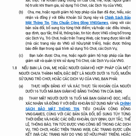
xác thực Tài Khoản bằng thông tin của cha, mẹ, hoặc người giám
hộ trước khi tham gia, sử dụng Trò Chơi, các Dịch Vụ của VNG;
(b)
Cha, mẹ, hoặc người giám hộ hợp pháp của Bạn đã đọc, hiểu, xác
Chính Sách Bảo
nhận và đồng ý với Điều Khoản Sử Dụng này và
Mật Thông Tin
Tiêu Chuẩn Cộng Đồng VNGGames
,
, cùng với các
bản sửa đổi, bổ sung tùy từng thời điểm; và/hoặc các điều khoản,
quy định, quy tắc, thể lệ, thông báo, tin tức được VNG công bố trong
các Dịch Vụ, Trò Chơi, hoặc trên Trang Web, các trang được liên kết
(mà các trang này do VNG sở hữu/phát triển), hoặc được thông
báo đến Bạn trong quá trình sử dụng Trò Chơi, các Dịch Vụ;
(c)
Bạn luôn được Cha, mẹ, hoặc người giám hộ hợp pháp của Bạn
giám sát và quản lý khi sử dụng Trò Chơi, các Dịch Vụ của VNG.
1.8
NẾU BẠN LÀ CHA, MẸ HOẶC NGƯỜI GIÁM HỘ HỢP PHÁP CỦA MỘT
NGƯỜI CHƯA THÀNH NIÊN, ĐẶC BIỆT LÀ NGƯỜI DƯỚI 16 TUỔI, MUỐN
SỬ DỤNG TRÒ CHƠI, HOẶC CÁC DỊCH VỤ CỦA VNG, BẠN PHẢI:
(a)
THỰC HIỆN ĐĂNG KÝ VÀ XÁC THỰC TÀI KHOẢN CỦA NGƯỜI
DƯỚI 16 TUỔI MÀ BẠN GIÁM HỘ BẰNG THÔNG TIN CỦA BẠN;
(b)
THAY MẶT NGƯỜI DƯỚI 16 TUỔI MÀ BẠN GIÁM HỘ ĐỌC, HIỂU,
CHÍNH
XÁC NHẬN VÀ ĐỒNG Ý VỚI ĐIỀU KHOẢN SỬ DỤNG NÀY VÀ
SÁCH BẢO MẬT THÔNG TIN
, TIÊU CHUẨN CỘNG ĐỒNG
VNGGAMES, CÙNG VỚI CÁC BẢN SỬA ĐỔI, BỔ SUNG TÙY TỪNG
THỜI ĐIỂM; VÀ/HOẶC CÁC ĐIỀU KHOẢN, QUY ĐỊNH, QUY TẮC, THỂ
LỆ, THÔNG BÁO, TIN TỨC ĐƯỢC VNG CÔNG BỐ TRONG CÁC DỊCH
VỤ, TRÒ CHƠI, HOẶC TRÊN TRANG WEB, CÁC TRANG ĐƯỢC LIÊN
KẾT (MÀ CÁC TRANG NÀY DO VNG SỞ HỮU/PHÁT TRIỂN), HOẶC