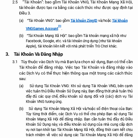
2.5
“Tài Khoản”: bao gồm Tài Khoản VNG, Tài Khoản Mạng Xã Hội,
tài khoản được tạo ra bằng các cách thức như được quy định tại
Điều 3.
Tài khoản ZingID
Tài khoản
(a)
“Tài Khoản VNG”: bao gồm
và/hoặc
[1]
VNGGames Account
.
(b)
“Tài Khoản Mạng Xã Hội”: bao gồm
Tài khoản mạng xã hội như
Facebook, Google,
etc. và t
ài khoản ứng dụng (
như tài khoản
Apple), tài khoản liên kết với nhà phát triển Trò Chơi khác.
3.
Tài Khoản Và Đăng Nhập
3.1
Tùy thuộc vào Dịch Vụ mà Bạn lựa chọn sử dụng, Bạn có thể cần
Tài Khoản để đăng nhập. Việc tạo Tài Khoản và đăng nhập vào
các Dịch Vụ có thể thực hiện thông qua một trong các cách thức
sau:
(a)
Sử dụng Tài Khoản VNG: Khi sử dụng Tài Khoản VNG, bên cạnh
việc tuân thủ Điều Khoản Sử Dụng này, Bạn đồng thời phải tuân thủ
đầy đủ các quy chế, điều khoản sử dụng đối với (các) dịch vụ Tài
Khoản VNG tương ứng.
(b)
S
ử dụng Tài Khoản Mạng Xã Hội
và/hoặc số điện thoại của Bạn:
Tùy từng thời điểm, các Dịch Vụ có thể cho phép Bạn sử dụng Tài
Khoản Mạng Xã Hội để đăng nhập. Bạn cần tuân thủ đầy đủ Điều
Khoản Sử Dụng này, và điều khoản sử dụng của nhà cung cấp dịch
vụ nơi bạn khởi tạo Tài Khoản Mạng Xã Hội, đồng thời cam kết chịu
trách nhiệm về việc sử dụng các Tài Khoản Mạng Xã Hội để đăng