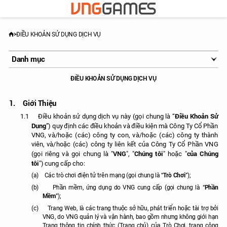
ĐIỀU KHOẢN SỬ DỤNG DỊCH VỤ
Danh mục
Điều Khoản Sử Dụng Dịch Vụ
ĐIỀU KHOẢN SỬ DỤNG DỊCH VỤ
Tiêu Chuẩn Cộng Đồng
1.
Giới Thiệu
Điều Khoản Sử
1.1
Điều khoản sử dụng dịch vụ này (gọi chung là “
Dụng
”) quy định các điều khoản và điều kiện mà Công Ty Cổ Phần
VNG, và/hoặc (các) công ty con, và/hoặc (các) công ty thành
viên, và/hoặc (các) công ty liên kết của Công Ty Cổ Phần VNG
VNG
Chúng tôi
của Chúng
(gọi riêng và gọi chung là "
", "
" hoặc "
tôi
") cung cấp cho:
Trò Chơi
(a)
Các trò chơi điện tử trên mạng (gọi chung là “
”);
Phần
(b)
Phần mềm, ứng dụng do VNG cung cấp (gọi chung là “
Mềm
”);
(c)
Trang Web, là các trang thuộc sở hữu, phát triển hoặc tài trợ bởi
VNG, do VNG quản lý và vận hành, bao gồm nhưng không giới hạn
Trang thông tin chính thức (Trang chủ) của Trò Chơi, trang cộng