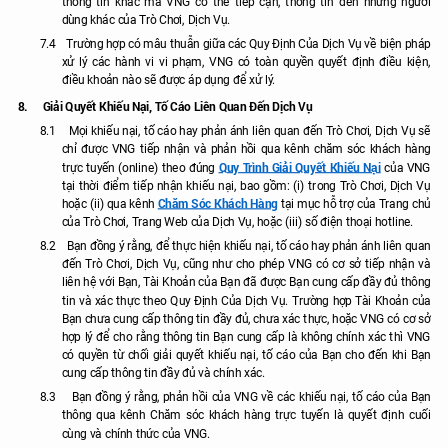
thông tin khác mà VNG có thể tiếp cận, thông tin đến những người
dùng khác của Trò Chơi, Dịch Vụ.
7.4
Trường hợp có mâu thuẫn giữa các Quy Định Của Dịch Vụ về biện pháp
xử lý các hành vi vi phạm, VNG có toàn quyền quyết định điều kiện,
điều khoản nào sẽ được áp dụng để xử lý
.
8.
Giải Quyết Khiếu Nại, Tố Cáo Liên Quan Đến Dịch Vụ
8.1
Mọi khiếu nại, tố cáo hay phản ánh liên quan đến Trò Chơi, Dịch Vụ sẽ
chỉ được VNG tiếp nhận và phản hồi qua kênh chăm sóc khách hàng
Quy
Trình Giải Quyết Khiếu Nại
trực tuyến (online) theo đúng
của VNG
tại thời điểm tiếp nhận khiếu nại, bao gồm: (i) trong Trò Chơi, Dịch Vụ
Chăm Sóc Khách Hàng
hoặc (ii) qua kênh
tại mục hỗ trợ của Trang chủ
của Trò Chơi, Trang Web của Dịch Vụ, hoặc (iii) số điện thoại hotline.
8.2
Bạn đồng ý rằng, để thực hiện khiếu nại, tố cáo hay phản ánh liên quan
đến Trò Chơi, Dịch Vụ, cũng như cho phép VNG có cơ sở tiếp nhận và
liên hệ với Bạn, Tài Khoản của Bạn đã được Bạn cung cấp đầy đủ thông
tin và xác thực theo Quy Định Của Dịch Vụ. Trường hợp Tài Khoản của
Bạn chưa cung cấp thông tin đầy đủ, chưa xác thực, hoặc VNG có cơ sở
hợp lý để cho rằng thông tin Bạn cung cấp là không chính xác thì VNG
có quyền từ chối giải quyết khiếu nại, tố cáo của Bạn cho đến khi Bạn
cung cấp thông tin đầy đủ và chính xác.
8.3
Bạn đồng ý rằng, phản hồi của VNG về các khiếu nại, tố cáo của Bạn
thông qua kênh Chăm sóc khách hàng trực tuyến là quyết định cuối
cùng và chính thức của VNG.