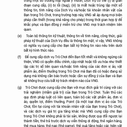
trong một số trường hợp ngoài ý muốn, Dịch Vụ có thể (i) bị gián
đoạn cung cấp, (ii) bị lỗi (bug), (iii) bị mất hoặc trùng lặp một số
thông tin, tính năng của Dịch Vụ và/hoặc tài khoản nhân vật của
Bạn trong Trò Chơi, trong trường hợp này, VNG sẽ áp dụng mọi biện
pháp cần thiết (trong khả năng cho phép) trong thời gian hợp lý để
khắc phục và Bạn đồng ý miễn trừ cho VNG mọi trách nhiệm liên
quan.
(e)
Toàn bộ thông tin kỹ thuật, thông tin về tính năng, công thức, giải
pháp kỹ thuật của Dịch Vụ đều là thông tin mật; vì vậy, VNG không
có nghĩa vụ cung cấp cho Bạn bất kỳ thông tin nào nêu trên dưới
bất kỳ hình thức nào.
(f)
Để cung cấp dịch vụ Trò Chơi đến Bạn tốt nhất và không ngừng cải
thiện, VNG có quyền điều chỉnh, cập nhật hoặc tối ưu hóa như thiết
lập các trị số liên quan và/hoặc tính năng của các đơn vị ảo, vật
phẩm ảo, điểm thưởng trong Trò Chơi mà Bạn đã có hoặc đang sử
dụng mà không cần báo trước hoặc cần sự đồng ý của Bạn và Bạn
sẽ không truy cứu bất kỳ trách nhiệm nào của VNG.
(g)
Trò Chơi được cung cấp cho Bạn với mục đích giải trí cùng với các
trải nghiệm (nhằm giải trí) của Bạn trong Trò Chơi. Tuân thủ các
quy định pháp luật có liên quan, toàn bộ các vật phẩm ảo, đơn vị
ảo, quyền lợi, điểm thưởng, Point (là một loại đơn vị ảo của Trò
Chơi, tồn tại cùng với tài khoản nhân vật của Bạn trong Trò Chơi),
và các dịch vụ giá trị gia tăng khác mà VNG cung cấp cho Bạn
trong Trò Chơi không phải là tài sản, không được quy đổi ngược lại
thành tiền, thẻ trả trước dịch vụ viễn thông di động, thẻ ngân hàng,
thẻ mua hàng, thẻ nạp (thẻ game), thẻ quà tặng hoặc các hiện vật