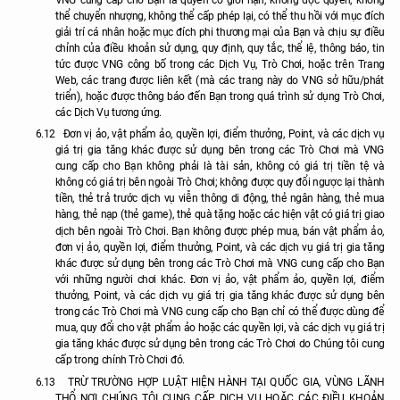
thể chuyển nhượng, không thể cấp phép lại, có thể thu hồi với mục đích
giải trí cá nhân hoặc mục đích phi thương mại của Bạn và chịu sự điều
chỉnh của điều khoản sử dụng, quy định, quy tắc, thể lệ, thông báo, tin
tức được VNG công bố trong các Dịch Vụ, Trò Chơi, hoặc trên Trang
Web, các trang được liên kết (mà các trang này do VNG sở hữu/phát
triển), hoặc được thông báo đến Bạn trong quá trình sử dụng Trò Chơi,
các Dịch Vụ tương ứng.
6.12
Đơn vị ảo, vật phẩm ảo, quyền lợi, điểm thưởng, Point, và các dịch vụ
giá trị gia tăng khác được sử dụng bên trong các Trò Chơi mà VNG
cung cấp cho Bạn không phải là tài sản, không có giá trị tiền tệ và
không có giá trị bên ngoài Trò Chơi; không được quy đổi ngược lại thành
tiền, thẻ trả trước dịch vụ viễn thông di động, thẻ ngân hàng, thẻ mua
hàng, thẻ nạp (thẻ game), thẻ quà tặng hoặc các hiện vật có giá trị giao
dịch bên ngoài Trò Chơi. Bạn không được phép mua, bán vật phẩm ảo,
đơn vị ảo, quyền lợi, điểm thưởng, Point, và các dịch vụ giá trị gia tăng
khác được sử dụng bên trong các Trò Chơi mà VNG cung cấp cho Bạn
với những người chơi khác. Đơn vị ảo, vật phẩm ảo, quyền lợi, điểm
thưởng, Point, và các dịch vụ giá trị gia tăng khác được sử dụng bên
trong các Trò Chơi mà VNG cung cấp cho Bạn chỉ có thể được dùng để
mua, quy đổi cho vật phẩm ảo hoặc các quyền lợi, và các dịch vụ giá trị
gia tăng khác được sử dụng bên trong các Trò Chơi do Chúng tôi cung
cấp trong chính Trò Chơi đó.
6.13
TRỪ TRƯỜNG HỢP LUẬT HIỆN HÀNH TẠI QUỐC GIA, VÙNG LÃNH
THỔ NƠI CHÚNG TÔI CUNG CẤP DỊCH VỤ HOẶC CÁC ĐIỀU KHOẢN