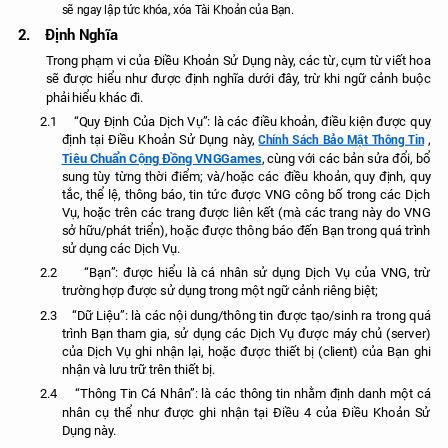
sẽ ngay lập tức khóa, xóa Tài Khoản của Bạn.
2.
Định Nghĩa
Trong phạm vi của Điều Khoản Sử Dụng này, các từ, cụm từ viết hoa
sẽ được hiểu như được định nghĩa dưới đây, trừ khi ngữ cảnh buộc
phải hiểu khác đi.
2.1
“Quy Định Của Dịch Vụ”: là các điều khoản, điều kiện được quy
Chính Sách Bảo Mật Thông Tin
định tại Điều Khoản Sử Dụng này,
,
Tiêu Chuẩn Cộng Đồng VNGGames
, cùng với các bản sửa đổi, bổ
sung tùy từng thời điểm; và/hoặc các điều khoản, quy định, quy
tắc, thể lệ, thông báo, tin tức được VNG công bố trong các Dịch
Vụ, hoặc trên các trang được liên kết (mà các trang này do VNG
sở hữu/phát triển), hoặc được thông báo đến Bạn trong quá trình
sử dụng các Dịch Vụ.
2.2
“Bạn”: được hiểu là cá nhân sử dụng Dịch Vụ của VNG, trừ
trường hợp được sử dụng trong một ngữ cảnh riêng biệt;
2.3
“Dữ Liệu”: là các nội dung/thông tin được tạo/sinh ra trong quá
trình Bạn tham gia, sử dụng các Dịch Vụ được máy chủ (server)
của Dịch Vụ ghi nhận lại, hoặc được thiết bị (client) của Bạn ghi
nhận và lưu trữ trên thiết bị.
2.4
“Thông Tin Cá Nhân”: là các thông tin nhằm định danh một cá
nhân cụ thể như được ghi nhận tại Điều 4 của Điều Khoản Sử
Dụng này.