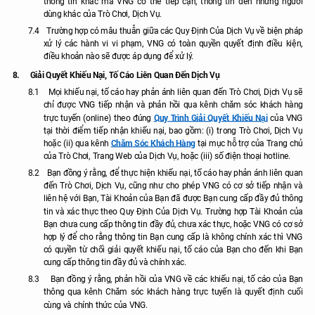
thông tin khác mà VNG có thể tiếp cận, thông tin đến những người
dùng khác của Trò Chơi, Dịch Vụ.
7.4
Trường hợp có mâu thuẫn giữa các Quy Định Của Dịch Vụ về biện pháp
xử lý các hành vi vi phạm, VNG có toàn quyền quyết định điều kiện,
điều khoản nào sẽ được áp dụng để xử lý
.
8.
Giải Quyết Khiếu Nại, Tố Cáo Liên Quan Đến Dịch Vụ
8.1
Mọi khiếu nại, tố cáo hay phản ánh liên quan đến Trò Chơi, Dịch Vụ sẽ
chỉ được VNG tiếp nhận và phản hồi qua kênh chăm sóc khách hàng
Quy
Trình Giải Quyết Khiếu Nại
trực tuyến (online) theo đúng
của VNG
tại thời điểm tiếp nhận khiếu nại, bao gồm: (i) trong Trò Chơi, Dịch Vụ
Chăm Sóc Khách Hàng
hoặc (ii) qua kênh
tại mục hỗ trợ của Trang chủ
của Trò Chơi, Trang Web của Dịch Vụ, hoặc (iii) số điện thoại hotline.
8.2
Bạn đồng ý rằng, để thực hiện khiếu nại, tố cáo hay phản ánh liên quan
đến Trò Chơi, Dịch Vụ, cũng như cho phép VNG có cơ sở tiếp nhận và
liên hệ với Bạn, Tài Khoản của Bạn đã được Bạn cung cấp đầy đủ thông
tin và xác thực theo Quy Định Của Dịch Vụ. Trường hợp Tài Khoản của
Bạn chưa cung cấp thông tin đầy đủ, chưa xác thực, hoặc VNG có cơ sở
hợp lý để cho rằng thông tin Bạn cung cấp là không chính xác thì VNG
có quyền từ chối giải quyết khiếu nại, tố cáo của Bạn cho đến khi Bạn
cung cấp thông tin đầy đủ và chính xác.
8.3
Bạn đồng ý rằng, phản hồi của VNG về các khiếu nại, tố cáo của Bạn
thông qua kênh Chăm sóc khách hàng trực tuyến là quyết định cuối
cùng và chính thức của VNG.