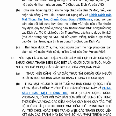
xác thực Tài Khoản bằng thông tin của cha, mẹ, hoặc người giám
hộ trước khi tham gia, sử dụng Trò Chơi, các Dịch Vụ của VNG;
(b)
Cha, mẹ, hoặc người giám hộ hợp pháp của Bạn đã đọc, hiểu, xác
Chính Sách Bảo
nhận và đồng ý với Điều Khoản Sử Dụng này và
Mật Thông Tin
Tiêu Chuẩn Cộng Đồng VNGGames
,
, cùng với các
bản sửa đổi, bổ sung tùy từng thời điểm; và/hoặc các điều khoản,
quy định, quy tắc, thể lệ, thông báo, tin tức được VNG công bố trong
các Dịch Vụ, Trò Chơi, hoặc trên Trang Web, các trang được liên kết
(mà các trang này do VNG sở hữu/phát triển), hoặc được thông
báo đến Bạn trong quá trình sử dụng Trò Chơi, các Dịch Vụ;
(c)
Bạn luôn được Cha, mẹ, hoặc người giám hộ hợp pháp của Bạn
giám sát và quản lý khi sử dụng Trò Chơi, các Dịch Vụ của VNG.
1.8
NẾU BẠN LÀ CHA, MẸ HOẶC NGƯỜI GIÁM HỘ HỢP PHÁP CỦA MỘT
NGƯỜI CHƯA THÀNH NIÊN, ĐẶC BIỆT LÀ NGƯỜI DƯỚI 16 TUỔI, MUỐN
SỬ DỤNG TRÒ CHƠI, HOẶC CÁC DỊCH VỤ CỦA VNG, BẠN PHẢI:
(a)
THỰC HIỆN ĐĂNG KÝ VÀ XÁC THỰC TÀI KHOẢN CỦA NGƯỜI
DƯỚI 16 TUỔI MÀ BẠN GIÁM HỘ BẰNG THÔNG TIN CỦA BẠN;
(b)
THAY MẶT NGƯỜI DƯỚI 16 TUỔI MÀ BẠN GIÁM HỘ ĐỌC, HIỂU,
CHÍNH
XÁC NHẬN VÀ ĐỒNG Ý VỚI ĐIỀU KHOẢN SỬ DỤNG NÀY VÀ
SÁCH BẢO MẬT THÔNG TIN
, TIÊU CHUẨN CỘNG ĐỒNG
VNGGAMES, CÙNG VỚI CÁC BẢN SỬA ĐỔI, BỔ SUNG TÙY TỪNG
THỜI ĐIỂM; VÀ/HOẶC CÁC ĐIỀU KHOẢN, QUY ĐỊNH, QUY TẮC, THỂ
LỆ, THÔNG BÁO, TIN TỨC ĐƯỢC VNG CÔNG BỐ TRONG CÁC DỊCH
VỤ, TRÒ CHƠI, HOẶC TRÊN TRANG WEB, CÁC TRANG ĐƯỢC LIÊN
KẾT (MÀ CÁC TRANG NÀY DO VNG SỞ HỮU/PHÁT TRIỂN), HOẶC