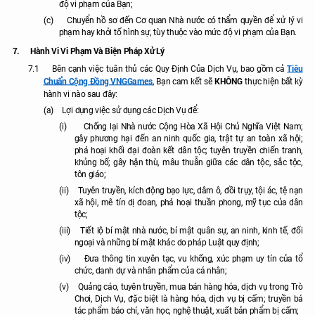
độ vi phạm của Bạn;
(c)
Chuyển hồ sơ đến Cơ quan Nhà nước có thẩm quyền để xử lý vi
phạm hay khởi tố hình sự, tùy thuộc vào mức độ vi phạm của Bạn.
7.
Hành Vi Vi Phạm Và Biện Pháp Xử Lý
Tiêu
7.1
Bên cạnh việc tuân thủ các Quy Định Của Dịch Vụ, bao gồm cả
Chuẩn Cộng Đồng VNGGames
KHÔNG
, Bạn cam kết sẽ
thực hiện bất kỳ
hành vi nào sau đây:
(a)
Lợi dụng việc sử dụng các Dịch Vụ để:
(i)
Chống lại Nhà nước Cộng Hòa Xã Hội Chủ Nghĩa Việt Nam;
gây phương hại đến an ninh quốc gia, trật tự an toàn xã hội;
phá hoại khối đại đoàn kết dân tộc; tuyên truyền chiến tranh,
khủng bố; gây hận thù, mâu thuẫn giữa các dân tộc, sắc tộc,
tôn giáo;
(ii)
Tuyên truyền, kích động bạo lực, dâm ô, đồi trụy, tội ác, tệ nạn
xã hội, mê tín dị đoan, phá hoại thuần phong, mỹ tục của dân
tộc;
(iii)
Tiết lộ bí mật nhà nước, bí mật quân sự, an ninh, kinh tế, đối
ngoại và những bí mật khác do pháp Luật quy định;
(iv)
Đưa thông tin xuyên tạc, vu khống, xúc phạm uy tín của tổ
chức, danh dự và nhân phẩm của cá nhân;
(v)
Quảng cáo, tuyên truyền, mua bán hàng hóa, dịch vụ trong Trò
Chơi, Dịch Vụ, đặc biệt là hàng hóa, dịch vụ bị cấm; truyền bá
tác phẩm báo chí, văn học, nghệ thuật, xuất bản phẩm bị cấm;