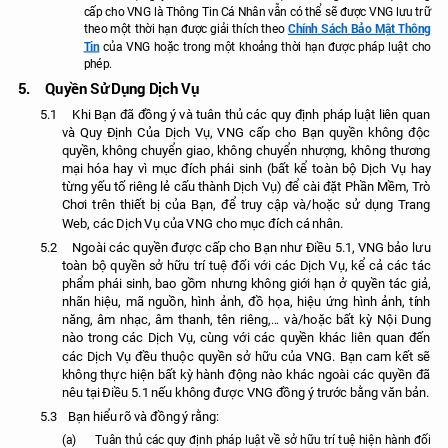
cấp cho VNG là Thông Tin Cá Nhân vẫn có thể sẽ được VNG lưu trữ
Chính Sách Bảo Mật Thông
theo một thời hạn được giải thích theo
Tin
của VNG hoặc trong một khoảng thời hạn được pháp luật cho
phép.
5.
Quyền Sử Dụng Dịch Vụ
5.1
Khi Bạn đã đồng ý và tuân thủ các quy định pháp luật liên quan
và Quy Định Của Dịch Vụ, VNG cấp cho Bạn quyền không độc
quyền, không chuyển giao, không chuyển nhượng, không thương
mại hóa hay vì mục đích phái sinh (bất kể toàn bộ Dịch Vụ hay
từng yếu tố riêng lẻ cấu thành Dịch Vụ) để cài đặt Phần Mềm, Trò
Chơi trên thiết bị của Bạn, để truy cập và/hoặc sử dụng Trang
Web, các Dịch Vụ của VNG cho mục đích cá nhân.
5.2
Ngoài các quyền được cấp cho Bạn như Điều 5.1, VNG bảo lưu
toàn bộ quyền sở hữu trí tuệ đối với các Dịch Vụ, kể cả các tác
phẩm phái sinh, bao gồm nhưng không giới hạn ở quyền tác giả,
nhãn hiệu, mã nguồn, hình ảnh, đồ họa, hiệu ứng hình ảnh, tính
năng, âm nhạc, âm thanh, tên riêng
và/hoặc bất kỳ Nội Dung
,...
nào trong các Dịch Vụ, cùng với các quyền khác liên quan đến
các Dịch Vụ đều thuộc quyền sở hữu của VNG. Bạn cam kết sẽ
không thực hiện bất kỳ hành động nào khác ngoài các quyền đã
nêu tại Điều 5.1 nếu không được VNG đồng ý trước bằng văn bản.
5.3
Bạn hiểu rõ và đồng ý rằng:
(a)
T
uân thủ các quy định pháp luật về sở hữu trí tuệ hiện hành đối