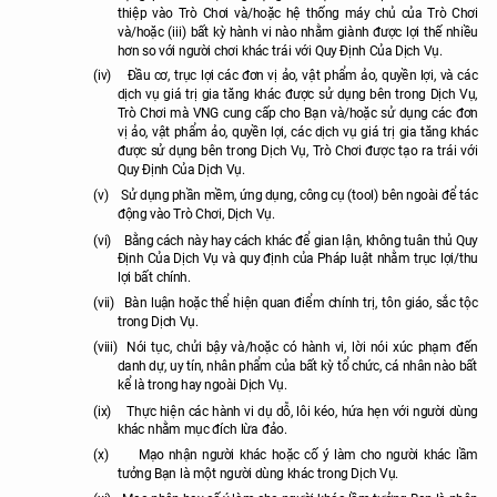
thiệp vào Trò Chơi và/hoặc hệ thống máy chủ của Trò Chơi
và/hoặc (iii) bất kỳ hành vi nào nhằm giành được lợi thế nhiều
hơn so với người chơi khác trái với Quy Định Của Dịch Vụ.
(iv)
Đầu cơ, trục lợi các đơn vị ảo, vật phẩm ảo, quyền lợi,
và các
dịch vụ giá trị gia tăng khác được sử dụng bên trong Dịch Vụ,
Trò Chơi mà VNG cung cấp cho Bạn
và/hoặc sử dụng các đơn
vị ảo, vật phẩm ảo, quyền lợi,
các dịch vụ giá trị gia tăng khác
được sử dụng bên trong Dịch Vụ, Trò Chơi
được tạo ra trái với
Quy Định Của Dịch Vụ.
(v)
Sử dụng phần mềm, ứng dụng, công cụ (tool) bên ngoài để tác
động vào Trò Chơi, Dịch Vụ.
(vi)
Bằng cách này hay cách khác để gian lận, không tuân thủ Quy
Định Của Dịch Vụ và quy định của Pháp luật nhằm trục lợi/thu
lợi bất chính.
(vii)
Bàn luận hoặc thể hiện quan điểm chính trị, tôn giáo, sắc tộc
trong Dịch Vụ.
(viii)
Nói tục, chửi bậy và/hoặc có hành vi, lời nói xúc phạm đến
danh dự, uy tín, nhân phẩm của bất kỳ tổ chức, cá nhân nào bất
kể là trong hay ngoài Dịch Vụ.
(ix)
Thực hiện các hành vi dụ dỗ, lôi kéo, hứa hẹn với người dùng
khác nhằm mục đích lừa đảo.
(x)
Mạo nhận người khác hoặc cố ý làm cho người khác lầm
tưởng Bạn là một người dùng khác trong Dịch Vụ.