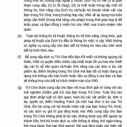
trong một số trường hợp ngoài ý muốn, Dịch Vụ có thể (i) bị gián
đoạn cung cấp, (ii) bị lỗi (bug), (iii) bị mất hoặc trùng lặp một số
thông tin, tính năng của Dịch Vụ và/hoặc tài khoản nhân vật của
Bạn trong Trò Chơi, trong trường hợp này, VNG sẽ áp dụng mọi biện
pháp cần thiết (trong khả năng cho phép) trong thời gian hợp lý để
khắc phục và Bạn đồng ý miễn trừ cho VNG mọi trách nhiệm liên
quan.
(e)
Toàn bộ thông tin kỹ thuật, thông tin về tính năng, công thức, giải
pháp kỹ thuật của Dịch Vụ đều là thông tin mật; vì vậy, VNG không
có nghĩa vụ cung cấp cho Bạn bất kỳ thông tin nào nêu trên dưới
bất kỳ hình thức nào.
(f)
Để cung cấp dịch vụ Trò Chơi đến Bạn tốt nhất và không ngừng cải
thiện, VNG có quyền điều chỉnh, cập nhật hoặc tối ưu hóa như thiết
lập các trị số liên quan và/hoặc tính năng của các đơn vị ảo, vật
phẩm ảo, điểm thưởng trong Trò Chơi mà Bạn đã có hoặc đang sử
dụng mà không cần báo trước hoặc cần sự đồng ý của Bạn và Bạn
sẽ không truy cứu bất kỳ trách nhiệm nào của VNG.
(g)
Trò Chơi được cung cấp cho Bạn với mục đích giải trí cùng với các
trải nghiệm (nhằm giải trí) của Bạn trong Trò Chơi. Tuân thủ các
quy định pháp luật có liên quan, toàn bộ các vật phẩm ảo, đơn vị
ảo, quyền lợi, điểm thưởng, Point (là một loại đơn vị ảo của Trò
Chơi, tồn tại cùng với tài khoản nhân vật của Bạn trong Trò Chơi),
và các dịch vụ giá trị gia tăng khác mà VNG cung cấp cho Bạn
trong Trò Chơi không phải là tài sản, không được quy đổi ngược lại
thành tiền, thẻ trả trước dịch vụ viễn thông di động, thẻ ngân hàng,
thẻ mua hàng, thẻ nạp (thẻ game), thẻ quà tặng hoặc các hiện vật