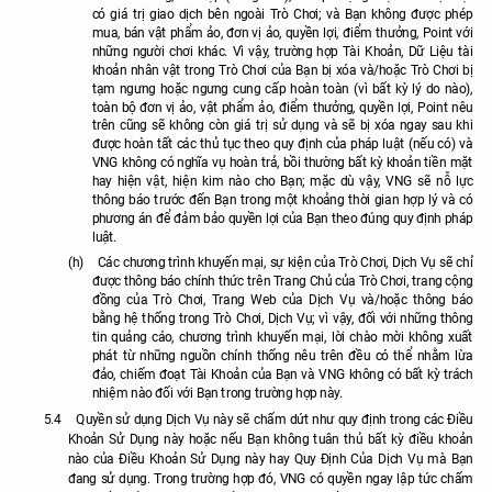
có giá trị giao dịch bên ngoài Trò Chơi; và Bạn không được phép
mua, bán vật phẩm ảo, đơn vị ảo, quyền lợi, điểm thưởng, Point với
những người chơi khác. Vì vậy, trường hợp Tài Khoản, Dữ Liệu tài
khoản nhân vật trong Trò Chơi của Bạn bị xóa và/hoặc Trò Chơi bị
tạm ngưng hoặc ngưng cung cấp hoàn toàn (vì bất kỳ lý do nào),
toàn bộ đơn vị ảo, vật phẩm ảo, điểm thưởng, quyền lợi, Point nêu
trên cũng sẽ không còn giá trị sử dụng và sẽ bị xóa ngay sau khi
được hoàn tất các thủ tục theo quy định của pháp luật (nếu có) và
VNG không có nghĩa vụ hoàn trả, bồi thường bất kỳ khoản tiền mặt
hay hiện vật, hiện kim nào cho Bạn; mặc dù vậy, VNG sẽ nỗ lực
thông báo trước đến Bạn trong một khoảng thời gian hợp lý và có
phương án để đảm bảo quyền lợi của Bạn theo đúng quy định pháp
luật.
(h)
Các chương trình khuyến mại, sự kiện của Trò Chơi, Dịch Vụ sẽ chỉ
được thông báo chính thức trên Trang Chủ của Trò Chơi, trang cộng
đồng của Trò Chơi, Trang Web của Dịch Vụ và/hoặc thông báo
bằng hệ thống trong Trò Chơi, Dịch Vụ; vì vậy, đối với những thông
tin quảng cáo, chương trình khuyến mại, lời chào mời không xuất
phát từ những nguồn chính thống nêu trên đều có thể nhằm lừa
đảo, chiếm đoạt Tài Khoản của Bạn và VNG không có bất kỳ trách
nhiệm nào đối với Bạn trong trường hợp này.
5.4
Quyền sử dụng Dịch Vụ này sẽ chấm dứt như quy định trong các Điều
Khoản Sử Dụng này hoặc nếu Bạn không tuân thủ bất kỳ điều khoản
nào của Điều Khoản Sử Dụng này hay Quy Định Của Dịch Vụ mà Bạn
đang sử dụng. Trong trường hợp đó, VNG có quyền ngay lập tức chấm