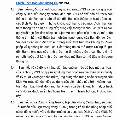
Chính Sách Bảo Mật Thông Tin
của VNG.
4.3
Bạn hiểu rõ, đồng ý và không hủy ngang rằng, VNG và các công ty con,
công ty liên kết, công ty thành viên của VNG có thể căn cứ theo các
thông tin do Bạn cung cấp để gửi đến Bạn các thông tin hoạt động của
các Dịch Vụ, bao gồm nhưng không giới hạn ở các mục đích như: xác
thực thông tin do Bạn cung cấp; cung cấp thông tin cho Bạn; đưa ra các
gợi ý trải nghiệm tính năng của Dịch Vụ, bao gồm các Dịch Vụ mới; các
thông tin nhằm cải thiện trải nghiệm người dùng của Bạn đối với Dịch
Vụ; hoặc các mục đích khác, trong suốt thời hạn mà Chúng tôi được
phép xử lý thông tin của Bạn. Các thông tin có thể được Chúng tôi gửi
đến Bạn thông qua các hình thức như tin nhắn, điện thoại, thư điện tử
(email), hoặc bất kỳ hình thức nào khác mà Bạn có thể tiếp nhận được
thông tin.
4.4
Bạn hiểu rõ và đồng ý rằng, để tăng cường mức độ bảo mật, an toàn
của Dịch Vụ, VNG có quyền áp dụng một hoặc một vài biện pháp hợp lý
về kỹ thuật và/hoặc phần mềm, ứng dụng vào trong hoặc bên cạnh các
Dịch Vụ; mặc dù vậy, việc áp dụng các biện pháp nêu trên không hoàn
toàn đảm bảo tuyệt đối rằng Tài Khoản của Bạn không bị mất, bị hack
và VNG sẽ được miễn trừ hoàn toàn trách nhiệm bởi các trường hợp
này.
4.5
Bạn hiểu rõ và đồng ý rằng, trường hợp Bạn không đăng nhập, sử dụng
Tài Khoản của Bạn trong vòng 6 (sáu) tháng kể từ lần đăng nhập cuối
cùng, đồng nghĩa với việc Bạn ngừng sử dụng các Dịch Vụ của VNG. Để
nâng cao hiệu quả sử dụng tài nguyên hệ thống, VNG có quyền (nhưng