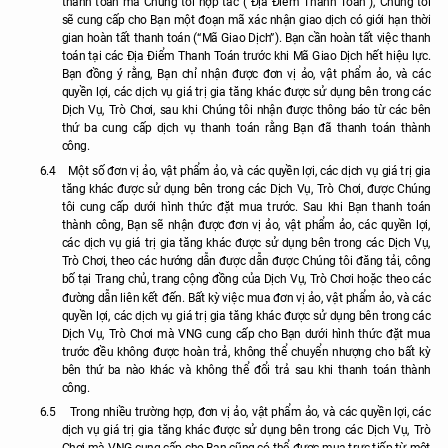
thanh toán mà Chúng tôi hợp tác (“Địa Điểm Thanh Toán”), Chúng tôi
sẽ cung cấp cho Bạn một đoạn mã xác nhận giao dịch có giới hạn thời
gian hoàn tất thanh toán (“Mã Giao Dịch”). Bạn cần hoàn tất việc thanh
toán tại các Địa Điểm Thanh Toán trước khi Mã Giao Dịch hết hiệu lực.
Bạn đồng ý rằng, Bạn chỉ nhận được đơn vị ảo, vật phẩm ảo, và các
quyền lợi, các dịch vụ giá trị gia tăng khác được sử dụng bên trong các
Dịch Vụ, Trò Chơi, sau khi Chúng tôi nhận được thông báo từ các bên
thứ ba cung cấp dịch vụ thanh toán rằng Bạn đã thanh toán thành
công.
6.4
Một số đơn vị ảo, vật phẩm ảo, và các quyền lợi, các dịch vụ giá trị gia
tăng khác được sử dụng bên trong các Dịch Vụ, Trò Chơi, được Chúng
tôi cung cấp dưới hình thức đặt mua trước. Sau khi Bạn thanh toán
thành công, Bạn sẽ nhận được đơn vị ảo, vật phẩm ảo, các quyền lợi,
các dịch vụ giá trị gia tăng khác được sử dụng bên trong các Dịch Vụ,
Trò Chơi, theo các hướng dẫn được dẫn được Chúng tôi đăng tải, công
bố tại Trang chủ, trang cộng đồng của Dịch Vụ, Trò Chơi hoặc theo các
đường dẫn liên kết đến. Bất kỳ việc mua đơn vị ảo, vật phẩm ảo, và các
quyền lợi, các dịch vụ giá trị gia tăng khác được sử dụng bên trong các
Dịch Vụ, Trò Chơi mà VNG cung cấp cho Bạn dưới hình thức đặt mua
trước đều không được hoàn trả, không thể chuyển nhượng cho bất kỳ
bên thứ ba nào khác và không thể đổi trả sau khi thanh toán thành
công.
6.5
Trong nhiều trường hợp, đơn vị ảo, vật phẩm ảo, và các quyền lợi, các
dịch vụ giá trị gia tăng khác được sử dụng bên trong các Dịch Vụ, Trò