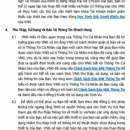
ngờ Tài Khoản của mình bị đăng nhập trái với ý muốn của Bạn, Bạn có
thể (i) ngay lập tức thay đổi mật khẩu và/hoặc (ii) thông báo cho VNG
và thực hiện các thủ tục cần thiết tạm khóa Tài Khoản nhằm giảm
Quy Trình Giải Quyết Khiếu Nại
thiểu các thiệt hại cho Bạn theo đúng
của VNG.
4.
Thu Thập, Sử Dụng Và Bảo Vệ Thông Tin Khách Hàng
4.1
VNG hiểu rõ tầm quan trọng của Thông Tin Cá Nhân mà Bạn đã tin
tưởng giao cho VNG và tin rằng VNG có trách nhiệm quản lý, bảo vệ và
xử lý Thông Tin Cá Nhân của Bạn một cách thích hợp. Để giúp Bạn hiểu
được cách thức VNG xử lý Thông Tin Cá Nhân mà Bạn đã cung cấp cho
VNG, cho dù là hiện nay hoặc trong tương lai, cũng như để giúp Bạn
đưa ra quyết định trước khi cung cấp cho VNG bất kỳ Thông Tin Cá
Chính Sách Bảo Mật Thông Tin
Nhân nào của Bạn, VNG đã cung cấp
để
giải thích chi tiết về các cách thức VNG thu thập, sử dụng, và bảo vệ
Chính Sách Bảo Mật Thông Tin
các thông tin của Bạn. Vui lòng xem
để
hiểu rõ được cách thức VNG xử lý Thông Tin Cá Nhân do Bạn cung cấp.
Chính Sách Bảo Mật Thông Tin
Bạn cần xác nhận và đồng ý với toàn bộ
và đánh dấu vào ô đồng ý trước khi sử dụng các Dịch Vụ.
4.2
Để VNG có thể phục vụ Bạn tốt nhất, Bạn theo đây đồng ý, cho phép
không hủy ngang rằng VNG có quyền thông qua các Dịch Vụ mà Bạn
tham gia để thu thập thông tin về thiết bị và/hoặc các ứng dụng trên
thiết bị của Bạn, kể cả việc gửi đến thiết bị của Bạn các phần mềm, ứng
dụng nhằm thu thập một số thông tin kỹ thuật được chứa đựng trong
thiết bị của Bạn. VNG sẽ bảo mật toàn bộ các thông tin này theo đúng