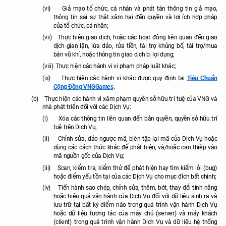
(vi)
Giả mạo tổ chức, cá nhân và phát tán thông tin giả mạo,
thông tin sai sự thật xâm hại đến quyền và lợi ích hợp pháp
của tổ chức, cá nhân;
(vii)
Thực hiện giao dịch, hoặc các hoạt đông liên quan đến giao
dịch gian lận, lừa đảo, rửa tiền, tài trợ khủng bố, tài trợ/mua
bán vũ khí, hoặc thông tin giao dịch bị lợi dụng;
(viii)
Thực hiện các hành vi vi phạm pháp luật khác;
Tiêu Chuẩn
(ix)
Thực hiện các hành vi khác được quy định tại
Cộng Đồng VNGGames
.
(b)
Thực hiện các hành vi xâm phạm quyền sở hữu trí tuệ của VNG và
nhà phát triển đối với các Dịch Vụ:
(i)
Xóa các thông tin liên quan đến bản quyền, quyền sở hữu trí
tuệ trên Dịch Vụ;
(ii)
Chỉnh sửa, đảo ngược mã, biên tập lại mã của Dịch Vụ hoặc
dùng các cách thức khác để phát hiện, và/hoặc can thiệp vào
mã nguồn gốc của Dịch Vụ;
(iii)
Scan, kiểm tra, kiểm thử để phát hiện hay tìm kiếm lỗi (bug)
hoặc điểm yếu tồn tại của các Dịch Vụ cho mục đích bất chính;
(iv)
Tiến hành sao chép, chỉnh sửa, thêm, bớt, thay đổi tính năng
hoặc hiệu quả vận hành của Dịch Vụ đối với dữ liệu sinh ra và
lưu trữ tại bất kỳ điểm nào trong quá trình vận hành Dịch Vụ
hoặc dữ liệu tương tác của máy chủ (server) và máy khách
(client) trong quá trình vận hành Dịch Vụ và dữ liệu hệ thống