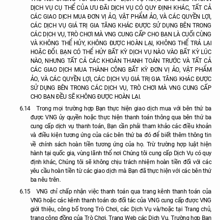
DỊCH VỤ CỤ THỂ CỦA ƯU ĐÃI DỊCH VỤ CÓ QUY ĐỊNH KHÁC, TẤT CẢ
CÁC GIAO DỊCH MUA ĐƠN VỊ ẢO, VẬT PHẨM ẢO, VÀ CÁC QUYỀN LỢI,
CÁC DỊCH VỤ GIÁ TRỊ GIA TĂNG KHÁC ĐƯỢC SỬ DỤNG BÊN TRONG
CÁC DỊCH VỤ, TRÒ CHƠI MÀ VNG CUNG CẤP CHO BẠN LÀ CUỐI CÙNG
VÀ KHÔNG THỂ HỦY, KHÔNG ĐƯỢC HOÀN LẠI, KHÔNG THỂ TRẢ LẠI
HOẶC ĐỔI. BẠN CÓ THỂ HỦY BẤT KỲ DỊCH VỤ NÀO VÀO BẤT KỲ LÚC
NÀO, NHƯNG TẤT CẢ CÁC KHOẢN THANH TOÁN TRƯỚC VÀ TẤT CẢ
CÁC GIAO DỊCH MUA THÀNH CÔNG BẤT KỲ ĐƠN VỊ ẢO, VẬT PHẨM
ẢO, VÀ CÁC QUYỀN LỢI, CÁC DỊCH VỤ GIÁ TRỊ GIA TĂNG KHÁC ĐƯỢC
SỬ DỤNG BÊN TRONG CÁC DỊCH VỤ, TRÒ CHƠI MÀ VNG CUNG CẤP
CHO BẠN ĐỀU SẼ KHÔNG ĐƯỢC HOÀN LẠI.
6.14
Trong mọi trường hợp Bạn thực hiện giao dịch mua với bên thứ ba
được VNG ủy quyền hoặc thực hiện thanh toán thông qua bên thứ ba
cung cấp dịch vụ thanh toán, Bạn cần phải tham khảo các điều khoản
và điều kiện tương ứng của các bên thứ ba đó để biết thêm thông tin
về chính sách hoàn tiền tương ứng của họ. Trừ trường hợp luật hiện
hành tại quốc gia, vùng lãnh thổ nơi Chúng tôi cung cấp Dịch Vụ có quy
định khác, Chúng tôi sẽ không chịu trách nhiệm hoàn tiền đối với các
yêu cầu hoàn tiền từ các giao dịch mà Bạn đã thực hiện với các bên thứ
ba nêu trên.
6.15
VNG chỉ chấp nhận việc thanh toán qua trang kênh thanh toán của
VNG hoặc các kênh thanh toán do đối tác của VNG cung cấp được VNG
giới thiệu, công bố trong Trò Chơi, các Dịch Vụ và/hoặc tại Trang chủ,
trang cộng đồng của Trò Chơi, Trang Web các Dịch Vụ. Trường hợp Bạn