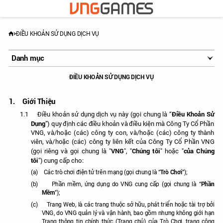
ĐIỀU KHOẢN SỬ DỤNG DỊCH VỤ
Danh mục
Điều Khoản Sử Dụng Dịch Vụ
ĐIỀU KHOẢN SỬ DỤNG DỊCH VỤ
Tiêu Chuẩn Cộng Đồng
1.
Giới Thiệu
Điều Khoản Sử
1.1
Điều khoản sử dụng dịch vụ này (gọi chung là “
Dụng
”) quy định các điều khoản và điều kiện mà Công Ty Cổ Phần
VNG, và/hoặc (các) công ty con, và/hoặc (các) công ty thành
viên, và/hoặc (các) công ty liên kết của Công Ty Cổ Phần VNG
VNG
Chúng tôi
của Chúng
(gọi riêng và gọi chung là "
", "
" hoặc "
tôi
") cung cấp cho:
Trò Chơi
(a)
Các trò chơi điện tử trên mạng (gọi chung là “
”);
Phần
(b)
Phần mềm, ứng dụng do VNG cung cấp (gọi chung là “
Mềm
”);
(c)
Trang Web, là các trang thuộc sở hữu, phát triển hoặc tài trợ bởi
VNG, do VNG quản lý và vận hành, bao gồm nhưng không giới hạn
Trang thông tin chính thức (Trang chủ) của Trò Chơi, trang cộng