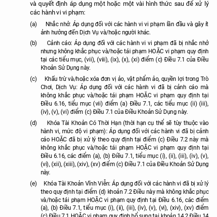
và quyết định áp dụng một hoặc một vài hình thức sau để xử lý
các hành vi vi phạm:
(a)
Nhắc nhở: Áp dụng đối với các hành vi vi phạm lần đầu và gây ít
ảnh hưởng đến Dịch Vụ và/hoặc người khác.
(b)
Cảnh cáo: Áp dụng đối với các hành vi vi phạm đã bị nhắc nhở
nhưng không khắc phục và/hoặc tái phạm HOẶC vi phạm quy định
tại các tiểu mục, (vii), (viii), (ix), (x), (xi) điểm (c) Điều 7.1 của Điều
Khoản Sử Dụng này.
(c)
Khấu trừ và/hoặc xóa đơn vị ảo, vật phẩm ảo, quyền lợi trong Trò
Chơi, Dịch Vụ: Áp dụng đối với các hành vi đã bị cảnh cáo mà
không khắc phục và/hoặc tái phạm HOẶC vi phạm quy định tại
Điều 6.16, tiểu mục (vii) điểm (a) Điều 7.1, các tiểu mục (ii) (iii),
(iv), (v), (vi) điểm (c) Điều 7.1 của Điều Khoản Sử Dụng này.
(d)
Khóa Tài Khoản Có Thời Hạn (thời hạn cụ thể sẽ tùy thuộc vào
hành vi, mức độ vi phạm): Áp dụng đối với các hành vi đã bị cảnh
cáo HOẶC đã bị xử lý theo quy định tại điểm (c) Điều 7.2 này mà
không khắc phục và/hoặc tái phạm HOẶC vi phạm quy định tại
Điều 6.16, các điểm (a), (b) Điều 7.1, tiểu mục (i), (ii), (iii), (iv), (v),
(vi), (xii), (xiii), (xiv), (xv) điểm (c) Điều 7.1 của Điều Khoản Sử Dụng
này.
(e)
Khóa Tài Khoản Vĩnh Viễn: Áp dụng đối với các hành vi đã bị xử lý
theo quy định tại điểm (d) khoản 7.2 Điều này mà không khắc phục
và/hoặc tái phạm HOẶC vi phạm quy định tại Điều 6.16, các điểm
(a), (b) Điều 7.1, tiểu mục (i), (ii), (iii), (iv), (v), (vi), (xiv), (xv) điểm
(c) Điều 7.1 HOẶC vi phạm quy định bổ sung tại khoản 14.2 Điều 14