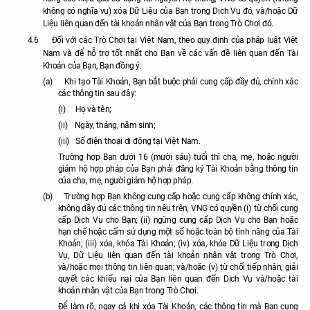
không có nghĩa vụ) xóa Dữ Liệu của Bạn trong Dịch Vụ đó, và/hoặc Dữ
Liệu liên quan đến tài khoản nhân vật của Bạn trong Trò Chơi đó.
4.6
Đối với các Trò Chơi tại Việt Nam, theo quy định của pháp luật Việt
Nam và để hỗ trợ tốt nhất cho Bạn về các vấn đề liên quan đến Tài
Khoản của Bạn, Bạn đồng ý:
(a)
Khi tạo Tài Khoản, Bạn bắt buộc phải cung cấp đầy đủ, chính xác
các thông tin sau đây:
(i)
Họ và tên;
(ii)
Ngày, tháng, năm sinh;
(iii)
Số điện thoại di động tại Việt Nam.
Trường hợp Bạn dưới 16 (mười sáu) tuổi thì cha, mẹ, hoặc người
giám hộ hợp pháp của Bạn phải đăng ký Tài Khoản bằng thông tin
của cha, mẹ, người giám hộ hợp pháp.
(b)
Trường hợp Bạn không cung cấp hoặc cung cấp không chính xác,
không đầy đủ các thông tin nêu trên, VNG có quyền (i) từ chối cung
cấp Dịch Vụ cho Bạn; (ii) ngừng cung cấp Dịch Vụ cho Bạn hoặc
hạn chế hoặc cấm sử dụng một số hoặc toàn bộ tính năng của Tài
Khoản; (iii) xóa, khóa Tài Khoản; (iv) xóa, khóa Dữ Liệu trong Dịch
Vụ, Dữ Liệu liên quan đến tài khoản nhân vật trong Trò Chơi,
và/hoặc mọi thông tin liên quan; và/hoặc (v) từ chối tiếp nhận, giải
quyết các khiếu nại của Bạn liên quan đến Dịch Vụ và/hoặc tài
khoản nhân vật của Bạn trong Trò Chơi.
Để làm rõ, ngay cả khi xóa Tài Khoản, các thông tin mà Bạn cung