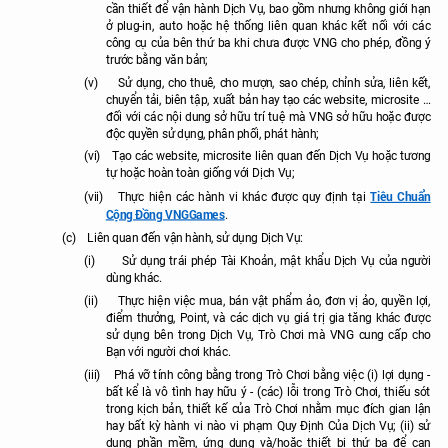
cần thiết để vận hành Dịch Vụ, bao gồm nhưng không giới hạn
ở plug-in, auto hoặc hệ thống liên quan khác kết nối với các
công cụ của bên thứ ba khi chưa được VNG cho phép, đồng ý
trước bằng văn bản;
(v)
Sử dụng, cho thuê, cho mượn, sao chép, chỉnh sửa, liên kết,
chuyển tải, biên tập, xuất bản hay tạo các website, microsite …
đối với các nội dung sở hữu trí tuệ mà VNG sở hữu hoặc được
độc quyền sử dụng, phân phối, phát hành;
(vi)
Tạo các website, microsite liên quan đến Dịch Vụ hoặc tương
tự hoặc hoàn toàn giống với Dịch Vụ;
Tiêu Chuẩn
(vii)
Thực hiện các hành vi khác
được
quy định tại
Cộng Đồng VNGGames
.
(c)
Liên quan đến vận hành, sử dụng Dịch Vụ:
(i)
Sử dụng trái phép Tài Khoản, mật khẩu Dịch Vụ của người
dùng khác.
(ii)
Thực hiện việc mua, bán vật phẩm ảo, đơn vị ảo, quyền lợi,
điểm thưởng, Point,
và các dịch vụ giá trị gia tăng khác được
sử dụng bên trong Dịch Vụ, Trò Chơi mà VNG cung cấp cho
Bạn
với người chơi khác.
(iii)
Phá vỡ tính công bằng trong Trò Chơi bằng việc (i) lợi dụng -
bất kể là vô tình hay hữu ý - (các) lỗi trong Trò Chơi, thiếu sót
trong kịch bản, thiết kế của Trò Chơi nhằm mục đích gian lận
hay bất kỳ hành vi nào vi phạm Quy Định Của Dịch Vụ; (ii) sử
dụng phần mềm, ứng dụng và/hoặc thiết bị thứ ba để can