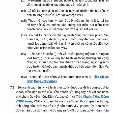
(xi)
Mạo nhận hay cố ý làm cho người khác lầm tưởng Bạn là nhân
viên, người lao động hay cộng tác viên của VNG.
(xii)
Có bất kỳ hành vi, lời nói, cử chỉ hay thái độ làm tổn hại đến uy
tính, thương hiệu của Dịch Vụ và/hoặc VNG.
(xiii)
Thực hiện các hành vi gây rối, gây mất an ninh trật tự tại trụ
sở hay bất kỳ chi nhánh, văn phòng đại diện, địa điểm kinh
doanh nào của VNG và/hoặc các đơn vị liên kết với VNG.
(xiv)
Có bất kỳ lời nói, cử chỉ hay hành động nào xâm phạm đến
thân thể, uy tín, danh dự, nhân phẩm hay đe dọa nhân viên,
người lao động (bất kể là nhân viên thời vụ, cộng tác viên hay
nhân viên chính thức) của VNG.
(xv)
Các hành vi khác (i) trái với thuần phong mỹ tục của người
Việt Nam; (ii) trái với quy tắc hành xử thông thường của cộng
đồng người sử dụng trò chơi điện tử trên mạng, ngành giải trí
trực tuyến và/hoặc các ngành khác có liên quan đến Dịch Vụ
mà VNG cung cấp.
Tiêu Chuẩn
(xvi)
Thực hiện các hành vi khác
được
quy định tại
Cộng Đồng VNGGames
.
7.2
Bên cạnh các hành vi và hình thức xử lý được quy định trong các điều
khoản, điều kiện cụ thể của Điều Khoản Sử Dụng này, đối với các hành
Tiêu Chuẩn Cộng Đồng
vi vi phạm Quy Định Của Dịch Vụ, bao gồm cả
VNGGames
, VNG có quyền tự mình và/hoặc thông qua hệ thống,
tính năng của Dịch Vụ để xử lý các hành vi vi phạm; tùy theo mức
độ và hậu quả do hành vi đó gây ra, VNG có toàn quyền đánh giá