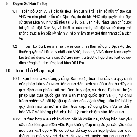
9.
Quyền Sở Hữu Trí Tuệ
9.1
Toàn bộ Dịch Vụ và các tài liệu liên quan là tài sản sở hữu trí tuệ của
VNG và nhà phát triển của Dịch Vụ, do đó khi VNG cấp quyền cho Bạn
sử dụng Dịch Vụ như đã nêu tại Điều 5.1, Bạn hiểu rằng, Bạn chỉ được
tải gói cài đặt Dịch Vụ về thiết bị của mình, cài đặt và sử dụng mà
không thực hiện bất kỳ hành vi nào nhằm thay đổi tình trạng của Dịch
Vụ.
9.2
Toàn bộ Dữ Liệu sinh ra trong quá trình Bạn sử dụng Dịch Vụ đều
thuộc quyền sở hữu duy nhất của VNG; theo đó, VNG được toàn quyền
lưu trữ, sử dụng, xử lý các Dữ Liệu này, trừ trường hợp pháp luật có quy
định riêng biệt cho từng loại hình Dữ Liệu.
10.
Tuân Thủ Pháp Luật
10.1
Bạn hiểu rõ và đồng ý rằng, Bạn sẽ (i) tuân thủ đầy đủ quy định
của pháp luật Việt Nam liên quan đến Dịch Vụ, (ii) tuân thủ đầy đủ
quy định của pháp luật nơi Bạn truy cập, sử dụng Dịch Vụ hoặc
pháp luật của quốc gia mà Bạn mang quốc tịch và (iii) tự chịu
trách nhiệm về bất kỳ hậu quả nào của việc không tuân thủ bất kỳ
quy định nào tại nơi mà Bạn truy cập, sử dụng Dịch Vụ và đảm
bảo VNG sẽ không phải chịu bất kỳ trách nhiệm nào liên quan.
10.2
Trường hợp VNG nhận được bất kỳ khiếu nại, thông báo hay yêu
cầu nào liên quan đến việc Bạn không đáp ứng được các yêu cầu
nêu trên và/hoặc VNG có cơ sở để suy đoán hợp lý dựa trên các
thông tin mà VNG có được thì VNG có quyền ngưng cung cấp