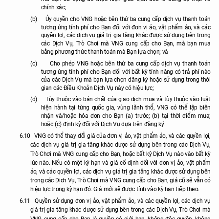
chính xác;
(b)
Ủy quyền cho VNG hoặc bên thứ ba cung cấp dịch vụ thanh toán
tương ứng tính phí cho Bạn đối với đơn vị ảo, vật phẩm ảo, và các
quyền lợi, các dịch vụ giá trị gia tăng khác được sử dụng bên trong
các Dịch Vụ, Trò Chơi mà VNG cung cấp cho Bạn, mà bạn mua
bằng phương thức thanh toán mà Bạn lựa chọn; và
(c)
Cho phép VNG hoặc bên thứ ba cung cấp dịch vụ thanh toán
tương ứng tính phí cho Bạn đối với bất kỳ tính năng có trả phí nào
của các Dịch Vụ mà bạn lựa chọn đăng ký hoặc sử dụng trong thời
gian các Điều Khoản Dịch Vụ này có hiệu lực;
(d)
Tùy thuộc vào bản chất của giao dịch mua và tùy thuộc vào luật
hiện hành tại từng quốc gia, vùng lãnh thổ, VNG có thể lập biên
nhận và/hoặc hóa đơn cho Bạn (a) trước; (b) tại thời điểm mua;
hoặc (c) định kỳ đối với Dịch Vụ dựa trên đăng ký.
6.10
VNG có thể thay đổi giá của đơn vị ảo, vật phẩm ảo, và các quyền lợi,
các dịch vụ giá trị gia tăng khác được sử dụng bên trong các Dịch Vụ,
Trò Chơi mà VNG cung cấp cho Bạn, hoặc bất kỳ Dịch Vụ nào vào bất kỳ
lúc nào. Nếu có một kỳ hạn và giá cố định đối với đơn vị ảo, vật phẩm
ảo, và các quyền lợi, các dịch vụ giá trị gia tăng khác được sử dụng bên
trong các Dịch Vụ, Trò Chơi mà VNG cung cấp cho Bạn, giá cũ sẽ vẫn có
hiệu lực trong kỳ hạn đó. Giá mới sẽ được tính vào kỳ hạn tiếp theo.
6.11
Quyền sử dụng đơn vị ảo, vật phẩm ảo, và các quyền lợi, các dịch vụ
giá trị gia tăng khác được sử dụng bên trong các Dịch Vụ, Trò Chơi mà
VNG cung cấp cho Bạn là quyền có giới hạn, không độc quyền, không