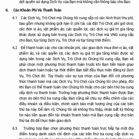
dứt quyền sử dụng Dịch Vụ của Bạn mà không cần thông báo cho Bạn.
6.
Các Khoản Phí Và Thanh Toán
6.1
Các Dịch Vụ, Trò Chơi mà Chúng tôi cung cấp có các hình thức thu phí,
bao gồm nhưng không giới hạn ở: phí tải, cài đặt Trò Chơi; phí giờ chơi;
các đơn vị ảo, vật phẩm ảo; các quyền lợi, các dịch vụ giá trị gia tăng
khác được sử dụng bên trong các Dịch Vụ, Trò Chơi mà VNG cung cấp
cho Bạn, tùy từng Dịch Vụ, Trò Chơi và tùy từng thời điểm.
6.2
Để thanh toán các cho các khoản phí, các giao dịch mua đơn vị ảo, vật
phẩm ảo, và các quyền lợi, các dịch vụ giá trị gia tăng khác được sử
dụng bên trong các Dịch Vụ, Trò Chơi do Chúng tôi cung cấp, Bạn sẽ
phải chọn một phương thức thanh toán trước khi Bạn tiến hành giao
dịch thanh toán hoặc tại thời điểm Bạn bắt đầu thực hiện đăng ký Dịch
Vụ, Trò Chơi đó. Tùy thuộc vào sự lựa chọn của Bạn đối với phương
thức thanh toán mà các Dịch Vụ, Trò Chơi của Chúng tôi cho phép, đôi
khi Bạn có thể thanh toán cho Chúng tôi hoặc cho các bên thứ ba cung
cấp dịch vụ thanh toán. Trường hợp phương thức thanh toán được Bạn
chọn do bên thứ ba cung cấp, Bạn cũng sẽ chịu sự điều chỉnh của các
điều khoản và điều kiện, chính sách bảo mật tương ứng của các bên
thứ ba này. Để làm rõ, Chúng tôi sẽ không thu thập, nhận bất kỳ thông
tin nào liên quan đến tài khoản thanh toán mà Bạn cung cấp cho bên
thứ ba đó để thực hiện giao dịch.
6.3
Trường hợp Bạn chọn phương thức thanh toán trực tiếp tại một địa
điểm trong danh sách chỉ định của các bên thứ ba cung cấp dịch vụ