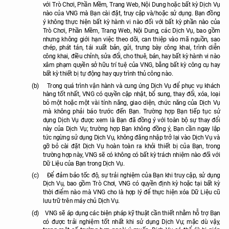
với
Trò Chơi, Phần Mềm, Trang Web, Nội Dung hoặc bất kỳ Dịch Vụ
nào của VNG mà Bạn cài đặt, truy cập và/hoặc sử dụng.
Bạn đồng
ý không thực hiện bất kỳ hành vi nào đối với bất kỳ phần nào của
Trò Chơi, Phần Mềm, Trang Web, Nội Dung, các Dịch Vụ, bao gồm
nhưng không giới hạn việc theo dõi, can thiệp vào mã nguồn, sao
chép, phát tán, tái xuất bản, gửi, trưng bày công khai, trình diễn
công khai, điều chỉnh, sửa đổi, cho thuê, bán, hay bất kỳ hành vi nào
xâm phạm quyền sở hữu trí tuệ của VNG, bằng bất kỳ công cụ hay
bất kỳ thiết bị tự động hay quy trình thủ công nào.
(b)
Trong quá trình vận hành và cung ứng Dịch Vụ để phục vụ khách
hàng tốt nhất, VNG có quyền cập nhật, bổ sung, thay đổi, xóa, loại
bỏ một hoặc một vài tính năng, giao diện, chức năng của Dịch Vụ
mà không phải báo trước đến Bạn. Trường hợp Bạn tiếp tục sử
dụng Dịch Vụ được xem là Bạn đã đồng ý với toàn bộ sự thay đổi
này của Dịch Vụ; trường hợp Bạn không đồng ý, Bạn cần ngay lập
tức ngừng sử dụng Dịch Vụ, không đăng nhập trở lại vào Dịch Vụ và
gỡ bỏ cài đặt Dịch Vụ hoàn toàn ra khỏi thiết bị của Bạn, trong
trường hợp này, VNG sẽ có không có bất kỳ trách nhiệm nào đối với
Dữ Liệu của Bạn trong Dịch Vụ.
(c)
Để đảm bảo tốc độ, sự trải nghiệm của Bạn khi truy cập, sử dụng
Dịch Vụ, bao gồm Trò Chơi, VNG có quyền định kỳ hoặc tại bất kỳ
thời điểm nào mà VNG cho là hợp lý để thực hiện xóa Dữ Liệu cũ
lưu trữ trên máy chủ Dịch Vụ.
(d)
VNG sẽ áp dụng các biện pháp kỹ thuật cần thiết nhằm hỗ trợ Bạn
có được trải nghiệm tốt nhất khi sử dụng Dịch Vụ; mặc dù vậy,