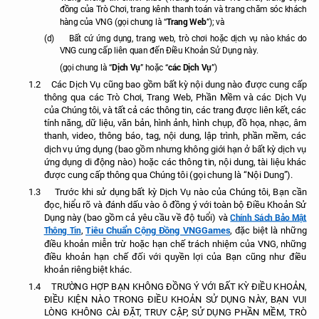
đồng của Trò Chơi, trang kênh thanh toán và trang chăm sóc khách
Trang Web
hàng của VNG (gọi chung là “
”); và
(d)
Bất cứ ứng dụng, trang web, trò chơi hoặc dịch vụ nào khác do
VNG cung cấp liên quan đến Điều Khoản Sử Dụng này.
Dịch Vụ
các Dịch Vụ
(gọi chung là “
” hoặc “
”)
1.2
Các Dịch Vụ cũng bao gồm bất kỳ nội dung nào được cung cấp
thông qua các Trò Chơi, Trang Web, Phần Mềm và các Dịch Vụ
của Chúng tôi, và tất cả các thông tin, các trang được liên kết, các
tính năng, dữ liệu, văn bản, hình ảnh, hình chụp, đồ họa, nhạc, âm
thanh, video, thông báo, tag, nội dung, lập trình, phần mềm, các
dịch vụ ứng dụng (bao gồm nhưng không giới hạn ở bất kỳ dịch vụ
ứng dụng di động nào) hoặc các thông tin, nội dung, tài liệu khác
được cung cấp thông qua Chúng tôi (gọi chung là “Nội Dung”).
1.3
Trước khi sử dụng bất kỳ Dịch Vụ nào của Chúng tôi, Bạn cần
đọc, hiểu rõ và đánh dấu vào ô đồng ý với toàn bộ Điều Khoản Sử
Chính Sách Bảo Mật
Dụng này (bao gồm cả yêu cầu về độ tuổi) và
Tiêu Chuẩn Cộng Đồng VNGGames
Thông Tin
,
, đặc biệt là những
điều khoản miễn trừ hoặc hạn chế trách nhiệm của VNG, những
điều khoản hạn chế đối với quyền lợi của Bạn cũng như điều
khoản riêng biệt khác.
1.4
TRƯỜNG HỢP BẠN KHÔNG ĐỒNG Ý VỚI BẤT KỲ ĐIỀU KHOẢN,
ĐIỀU KIỆN NÀO TRONG ĐIỀU KHOẢN SỬ DỤNG NÀY, BẠN VUI
LÒNG KHÔNG CÀI ĐẶT, TRUY CẬP, SỬ DỤNG PHẦN MỀM, TRÒ