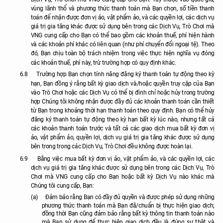
vùng lãnh thổ và phương thức thanh toán mà Bạn chọn, số tiền thanh
toán để nhận được đơn vị ảo, vật phẩm ảo, và các quyền lợi, các dịch vụ
giá trị gia tăng khác được sử dụng bên trong các Dịch Vụ, Trò Chơi mà
VNG cung cấp cho Bạn có thể bao gồm các khoản thuế, phí hiện hành
và các khoản phí khác có liên quan (như phí chuyển đổi ngoại tệ). Theo
đó, Bạn chịu toàn bộ trách nhiệm trong việc thực hiện nghĩa vụ đóng
các khoản thuế, phí này, trừ trường hợp có quy định khác.
6.8
Trường hợp Bạn chọn tính năng đăng ký thanh toán tự động theo kỳ
hạn, Bạn đồng ý rằng bất kỳ giao dịch và/hoặc quyền truy cập của Bạn
vào Trò Chơi hoặc các Dịch Vụ có thể bị đình chỉ hoặc hủy trong trường
hợp Chúng tôi không nhận được đầy đủ các khoản thanh toán cần thiết
từ Bạn trong khoảng thời hạn thanh toán theo quy định. Bạn có thể hủy
đăng ký thanh toán tự động theo kỳ hạn bất kỳ lúc nào, nhưng tất cả
các khoản thanh toán trước và tất cả các giao dịch mua bất kỳ đơn vị
ảo, vật phẩm ảo, quyền lợi, dịch vụ giá trị gia tăng khác được sử dụng
bên trong trong các Dịch Vụ, Trò Chơi đều không được hoàn lại.
6.9
Bằng việc mua bất kỳ đơn vị ảo, vật phẩm ảo, và các quyền lợi, các
dịch vụ giá trị gia tăng khác được sử dụng bên trong các Dịch Vụ, Trò
Chơi mà VNG cung cấp cho Bạn hoặc bất kỳ Dịch Vụ nào khác mà
Chúng tôi cung cấp, Bạn:
(a)
Đảm bảo rằng Bạn có đầy đủ quyền và được phép sử dụng những
phương thức thanh toán mà Bạn đã/chuẩn bị thực hiện giao dịch;
đồng thời Bạn cũng đảm bảo rằng bất kỳ thông tin thanh toán nào
mà Bạn sử dụng để thực hiện giao dịch đều là đúng sự thật và