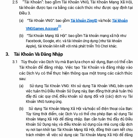
2.5
“Tài Khoản”: bao gồm Tài Khoản VNG, Tài Khoản Mạng Xã Hội,
tài khoản được tạo ra bằng các cách thức như được quy định tại
Điều 3.
Tài khoản ZingID
Tài khoản
(a)
“Tài Khoản VNG”: bao gồm
và/hoặc
[1]
VNGGames Account
.
(b)
“Tài Khoản Mạng Xã Hội”: bao gồm
Tài khoản mạng xã hội như
Facebook, Google,
etc. và t
ài khoản ứng dụng (
như tài khoản
Apple), tài khoản liên kết với nhà phát triển Trò Chơi khác.
3.
Tài Khoản Và Đăng Nhập
3.1
Tùy thuộc vào Dịch Vụ mà Bạn lựa chọn sử dụng, Bạn có thể cần
Tài Khoản để đăng nhập. Việc tạo Tài Khoản và đăng nhập vào
các Dịch Vụ có thể thực hiện thông qua một trong các cách thức
sau:
(a)
Sử dụng Tài Khoản VNG: Khi sử dụng Tài Khoản VNG, bên cạnh
việc tuân thủ Điều Khoản Sử Dụng này, Bạn đồng thời phải tuân thủ
đầy đủ các quy chế, điều khoản sử dụng đối với (các) dịch vụ Tài
Khoản VNG tương ứng.
(b)
S
ử dụng Tài Khoản Mạng Xã Hội
và/hoặc số điện thoại của Bạn:
Tùy từng thời điểm, các Dịch Vụ có thể cho phép Bạn sử dụng Tài
Khoản Mạng Xã Hội để đăng nhập. Bạn cần tuân thủ đầy đủ Điều
Khoản Sử Dụng này, và điều khoản sử dụng của nhà cung cấp dịch
vụ nơi bạn khởi tạo Tài Khoản Mạng Xã Hội, đồng thời cam kết chịu
trách nhiệm về việc sử dụng các Tài Khoản Mạng Xã Hội để đăng