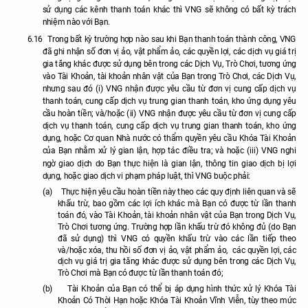
sử dụng các kênh thanh toán khác thì VNG sẽ không có bất kỳ trách
nhiệm nào với Bạn.
6.16
Trong bất kỳ trường hợp nào sau khi Bạn thanh toán thành công, VNG
đã ghi nhận số
đơn vị ảo, vật phẩm ảo,
các quyền lợi, các dịch vụ giá trị
gia tăng khác được sử dụng bên trong các Dịch Vụ, Trò Chơi, tương ứng
vào Tài Khoản, tài khoản nhân vật của Bạn trong Trò Chơi, các Dịch Vụ,
nhưng sau đó (i) VNG nhận được yêu cầu từ đơn vị cung cấp dịch vụ
thanh toán, cung cấp dịch vụ trung gian thanh toán, kho ứng dụng yêu
cầu hoàn tiền; và/hoặc (ii) VNG nhận được yêu cầu từ đơn vị cung cấp
dịch vụ thanh toán, cung cấp dịch vụ trung gian thanh toán, kho ứng
dụng, hoặc Cơ quan Nhà nước có thẩm quyền yêu cầu Khóa Tài Khoản
của Bạn nhằm xử lý gian lận, hợp tác điều tra; và hoặc (iii) VNG nghi
ngờ giao dịch do Bạn thực hiện là gian lận, thông tin giao dịch bị lợi
dụng, hoặc giao dịch vi phạm pháp luật, thì VNG buộc phải:
(a)
Thực hiện yêu cầu hoàn tiền này theo các quy định liên quan và sẽ
khấu trừ, bao gồm các lợi ích khác mà Bạn có được từ lần thanh
toán đó, vào Tài Khoản, tài khoản nhân vật của Bạn trong Dịch Vụ,
Trò Chơi tương ứng. Trường hợp lần khấu trừ đó không đủ (do Bạn
đã sử dụng) thì VNG có quyền khấu trừ vào các lần tiếp theo
và/hoặc xóa, thu hồi số
đơn vị ảo, vật phẩm ảo,
các quyền lợi, các
dịch vụ giá trị gia tăng khác được sử dụng bên trong các Dịch Vụ,
Trò Chơi mà Bạn có được từ lần thanh toán đó;
(b)
Tài Khoản của Bạn có thể bị áp dụng hình thức xử lý Khóa Tài
Khoản Có Thời Hạn hoặc Khóa Tài Khoản Vĩnh Viễn, tùy theo mức