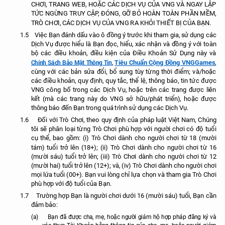
CHƠI, TRANG WEB, HOẶC CÁC DỊCH VỤ CỦA VNG VÀ NGAY LẬP
TỨC NGỪNG TRUY CẬP, ĐÓNG, GỠ BỎ HOÀN TOÀN PHẦN MỀM,
TRÒ CHƠI, CÁC DỊCH VỤ CỦA VNG RA KHỎI THIẾT BỊ CỦA BẠN.
1.5
Việc Bạn đánh dấu vào ô đồng ý trước khi tham gia, sử dụng các
Dịch Vụ được hiểu là Bạn đọc, hiểu, xác nhận và đồng ý với toàn
bộ các điều khoản, điều kiện của Điều Khoản Sử Dụng này và
Tiêu Chuẩn Cộng Đồng VNGGames
Chính Sách Bảo Mật Thông Tin
,
,
cùng với các bản sửa đổi, bổ sung tùy từng thời điểm; và/hoặc
các điều khoản, quy định, quy tắc, thể lệ, thông báo, tin tức được
VNG công bố trong các Dịch Vụ, hoặc trên các trang được liên
kết (mà các trang này do VNG sở hữu/phát triển), hoặc được
thông báo đến Bạn trong quá trình sử dụng các Dịch Vụ.
1.6
Đối với Trò Chơi, theo quy định của pháp luật Việt Nam, Chúng
tôi sẽ phân loại từng Trò Chơi phù hợp với người chơi có độ tuổi
cụ thể, bao gồm: (i) Trò Chơi dành cho người chơi từ 18 (mười
tám) tuổi trở lên (18+); (ii) Trò Chơi dành cho người chơi từ 16
(mười sáu) tuổi trở lên; (iii) Trò Chơi dành cho người chơi từ 12
(mười hai) tuổi trở lên (12+); và, (iv) Trò Chơi dành cho người chơi
mọi lứa tuổi (00+). Bạn vui lòng chỉ lựa chọn và tham gia Trò Chơi
phù hợp với độ tuổi của Bạn.
1.7
Trường hợp Bạn là người chơi dưới 16 (mười sáu) tuổi, Bạn cần
đảm bảo:
(a)
Bạn đã được cha, mẹ, hoặc người giám hộ hợp pháp đăng ký và