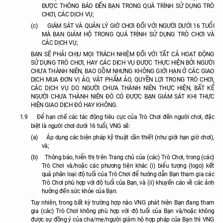
ĐƯỢC THÔNG BÁO ĐẾN BẠN TRONG QUÁ TRÌNH SỬ DỤNG TRÒ
CHƠI, CÁC DỊCH VỤ;
(c)
GIÁM SÁT VÀ QUẢN LÝ GIỜ CHƠI ĐỐI VỚI NGƯỜI DƯỚI 16 TUỔI
MÀ BẠN GIÁM HỘ TRONG QUÁ TRÌNH SỬ DỤNG TRÒ CHƠI VÀ
CÁC DỊCH VỤ;
BẠN SẼ PHẢI CHỊU MỌI TRÁCH NHIỆM ĐỐI VỚI TẤT CẢ HOẠT ĐỘNG
SỬ DỤNG TRÒ CHƠI, HAY CÁC DỊCH VỤ ĐƯỢC THỰC HIỆN BỞI NGƯỜI
CHƯA THÀNH NIÊN, BAO GỒM NHƯNG KHÔNG GIỚI HẠN Ở CÁC GIAO
DỊCH MUA ĐƠN VỊ ẢO, VẬT PHẨM ẢO, QUYỀN LỢI TRONG TRÒ CHƠI,
CÁC DỊCH VỤ DO NGƯỜI CHƯA THÀNH NIÊN THỰC HIỆN, BẤT KỂ
NGƯỜI CHƯA THÀNH NIÊN ĐÓ CÓ ĐƯỢC BẠN GIÁM SÁT KHI THỰC
HIỆN GIAO DỊCH ĐÓ HAY KHÔNG.
1.9
Để hạn chế các tác động tiêu cực của Trò Chơi đến người chơi, đặc
biệt là người chơi dưới 16 tuổi, VNG sẽ:
(a)
Áp dụng các biện pháp kỹ thuật cần thiết (như giới hạn giờ chơi),
và;
(b)
Thông báo, hiển thị trên Trang chủ của (các) Trò Chơi, trong (các)
Trò Chơi và/hoặc các phương tiện khác (i) biểu tượng (logo) kết
quả phân loại độ tuổi của Trò Chơi để hướng dẫn Bạn tham gia các
Trò Chơi phù hợp với độ tuổi của Bạn, và (ii) khuyến cáo về các ảnh
hưởng đến sức khỏe của Bạn.
Tuy nhiên, trong bất kỳ trường hợp nào VNG phát hiện Bạn đang tham
gia (các) Trò Chơi không phù hợp với độ tuổi của Bạn và/hoặc không
được sự đồng ý của cha/mẹ/người giám hộ hợp pháp của Bạn thì VNG