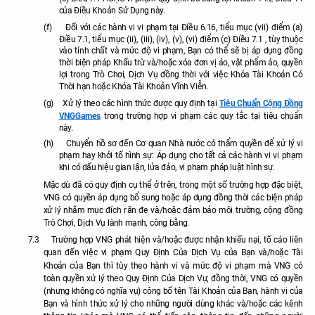
của Điều Khoản Sử Dụng này.
(f)
Đối với các hành vi vi phạm tại
Điều 6.16,
tiểu mục (vii) điểm (a)
Điều 7.1, tiểu mục (ii), (iii), (iv), (v), (vi) điểm (c) Điều 7.1 , tùy thuộc
vào tính chất và mức độ vi phạm, Bạn có thể sẽ bị áp dụng đồng
thời biện pháp Khấu trừ và/hoặc xóa đơn vị ảo, vật phẩm ảo, quyền
lợi trong Trò Chơi, Dịch Vụ đồng thời với việc Khóa Tài Khoản Có
Thời hạn hoặc Khóa Tài Khoản Vĩnh Viễn.
Tiêu Chuẩn Cộng Đồng
(g)
Xử lý theo các hình thức được quy định tại
VNGGames
trong trường hợp vi phạm các quy tắc tại tiêu chuẩn
này.
(h)
Chuyển hồ sơ đến Cơ quan Nhà nước có thẩm quyền để xử lý vi
phạm hay khởi tố hình sự: Áp dụng cho tất cả các hành vi vi phạm
khi có dấu hiệu gian lận, lửa đảo, vi phạm pháp luật hình sự.
Mặc dù đã có quy định cụ thể ở trên, trong một số trường hợp đặc biệt,
VNG có quyền áp dụng bổ sung hoặc áp dụng đồng thời các biện pháp
xử lý nhằm mục đích răn đe và/hoặc đảm bảo môi trường, cộng đồng
Trò Chơi, Dịch Vụ lành mạnh, công bằng.
7.3
Trường hợp VNG phát hiện và/hoặc được nhận khiếu nại, tố cáo liên
quan đến việc vi phạm Quy Định Của Dịch Vụ của Bạn và/hoặc Tài
Khoản của Bạn thì tùy theo hành vi và mức độ vi phạm mà VNG có
toàn quyền xử lý theo Quy Định Của Dịch Vụ; đồng thời, VNG có quyền
(nhưng không có nghĩa vụ) công bố tên Tài Khoản của Bạn, hành vi của
Bạn và hình thức xử lý cho những người dùng khác và/hoặc các kênh