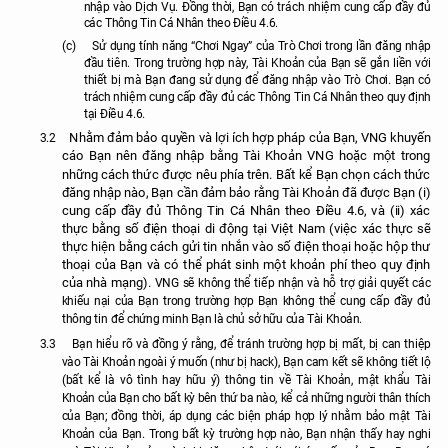
nhập vào Dịch Vụ. Đồng thời, Bạn có trách nhiệm cung cấp đầy đủ
các Thông Tin Cá Nhân theo Điều 4.6.
(c)
Sử dụng tính năng “Chơi Ngay” của Trò Chơi trong lần đăng nhập
đầu tiên. Trong trường hợp này, Tài Khoản của Bạn sẽ gắn liền với
thiết bị mà Bạn đang sử dụng để đăng nhập vào Trò Chơi. Bạn có
trách nhiệm cung cấp đầy đủ các Thông Tin Cá Nhân theo quy định
tại Điều 4.6.
Nhằm đảm bảo quyền và lợi ích hợp pháp của Bạn, VNG khuyến
3.2
cáo Bạn nên đăng nhập bằng Tài Khoản VNG hoặc một trong
những cách thức được nêu phía trên. Bất kể Bạn chọn cách thức
đăng nhập nào, Bạn cần đảm bảo rằng Tài Khoản đã được Bạn (i)
cung cấp đầy đủ Thông Tin Cá Nhân theo Điều 4.6, và (ii) xác
thực bằng số điện thoại di động tại Việt Nam (việc xác thực sẽ
thực hiện bằng cách gửi tin nhắn vào số điện thoại hoặc hộp thư
thoại của Bạn và có thể phát sinh một khoản phí theo quy định
của nhà mạng).
VNG sẽ không thể tiếp nhận và hỗ trợ giải quyết các
khiếu nại của Bạn trong trường hợp Bạn không thể cung cấp đầy đủ
thông tin để chứng minh Bạn là chủ sở hữu của Tài Khoản.
3.3
Bạn hiểu rõ và đồng ý rằng, để tránh trường hợp bị mất, bị can thiệp
vào Tài Khoản ngoài ý muốn (như bị hack), Bạn cam kết sẽ không tiết lộ
(bất kể là vô tình hay hữu ý) thông tin về Tài Khoản, mật khẩu Tài
Khoản của Bạn cho bất kỳ bên thứ ba nào, kể cả những người thân thích
của Bạn; đồng thời, áp dụng các biện pháp hợp lý nhằm bảo mật Tài
Khoản của Bạn. Trong bất kỳ trường hợp nào, Bạn nhận thấy hay nghi