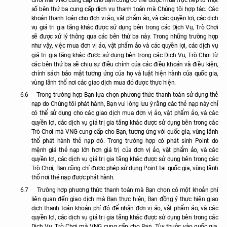
Chơi mà VNG cung cấp cho Bạn cũng có thể được mua trực tiếp từ một
số bên thứ ba cung cấp dịch vụ thanh toán mà Chúng tôi hợp tác. Các
khoản thanh toán cho đơn vị ảo, vật phẩm ảo, và các quyền lợi, các dịch
vụ giá trị gia tăng khác được sử dụng bên trong các Dịch Vụ, Trò Chơi
sẽ được xử lý thông qua các bên thứ ba này. Trong những trường hợp
như vậy, việc mua đơn vị ảo, vật phẩm ảo và các quyền lợi, các dịch vụ
giá trị gia tăng khác được sử dụng bên trong các Dịch Vụ, Trò Chơi từ
các bên thứ ba sẽ chịu sự điều chỉnh của các điều khoản và điều kiện,
chính sách bảo mật tương ứng của họ và luật hiện hành của quốc gia,
vùng lãnh thổ nơi các giao dịch mua đó được thực hiện.
6.6
Trong trường hợp Bạn lựa chọn phương thức thanh toán sử dụng thẻ
nạp do Chúng tôi phát hành, Bạn vui lòng lưu ý rằng các thẻ nạp này chỉ
có thể sử dụng cho các giao dịch mua đơn vị ảo, vật phẩm ảo, và các
quyền lợi, các dịch vụ giá trị gia tăng khác được sử dụng bên trong các
Trò Chơi mà VNG cung cấp cho Bạn, tương ứng với quốc gia, vùng lãnh
thổ phát hành thẻ nạp đó. Trong trường hợp có phát sinh Point do
mệnh giá thẻ nạp lớn hơn giá trị của đơn vị ảo, vật phẩm ảo, và các
quyền lợi, các dịch vụ giá trị gia tăng khác được sử dụng bên trong các
Trò Chơi, Bạn cũng chỉ được phép sử dụng Point tại quốc gia, vùng lãnh
thổ nơi thẻ nạp được phát hành.
6.7
Trường hợp phương thức thanh toán mà Bạn chọn có một khoản phí
liên quan đến giao dịch mà Bạn thực hiện, Bạn đồng ý thực hiện giao
dịch thanh toán khoản phí đó để nhận đơn vị ảo, vật phẩm ảo, và các
quyền lợi, các dịch vụ giá trị gia tăng khác được sử dụng bên trong các
Dịch Vụ, Trò Chơi mà VNG cung cấp cho Bạn. Tùy thuộc vào quốc gia,